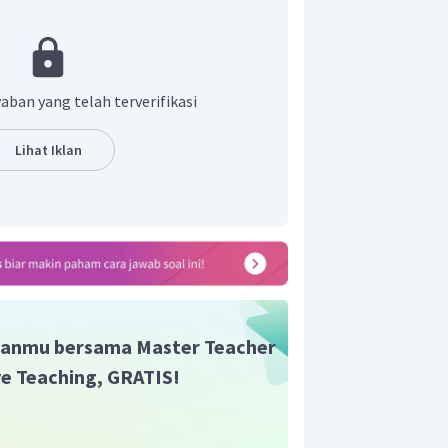
r celcius dan kelvin dirumuskan yaitu:
aban yang telah terverifikasi
ut kelvin suhu yang dihasilkan sama
Lihat Iklan
n yang benar adalah C.
anmu bersama Master Teacher
ive Teaching, GRATIS!