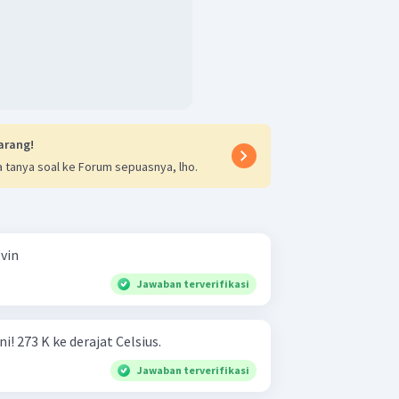
arang!
 tanya soal ke Forum sepuasnya, lho.
lvin
Jawaban terverifikasi
Ubahlah suhu-suhu berikut ini! 273 K ke derajat Celsius.
Jawaban terverifikasi