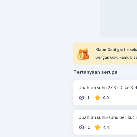
Klaim Gold gratis sek
Dengan Gold kamu bisa
Pertanyaan serupa
Ubahlah suhu 27 3 ∘ C ke Ke
1
0.0
2
4.4