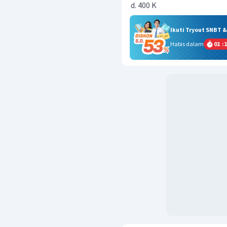
400 K
Ikuti Tryout SNBT 
Habis dalam
01
:
1