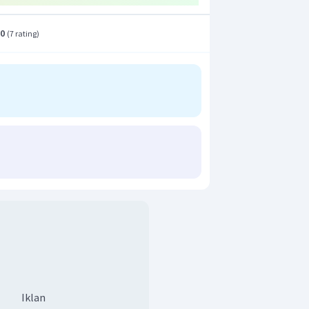
.0
(
7 rating
)
Iklan