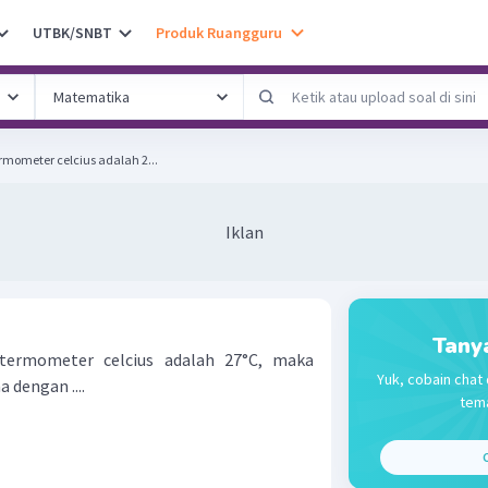
UTBK/SNBT
Produk Ruangguru
mometer celcius adalah 2...
Iklan
Tany
termometer celcius adalah 27°C, maka
Yuk, cobain chat 
 dengan ....
tema
C