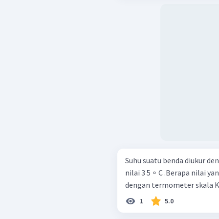
Suhu suatu benda diukur d
nilai 3 5 ∘ C .Berapa nilai y
dengan termometer skala K
1
5.0