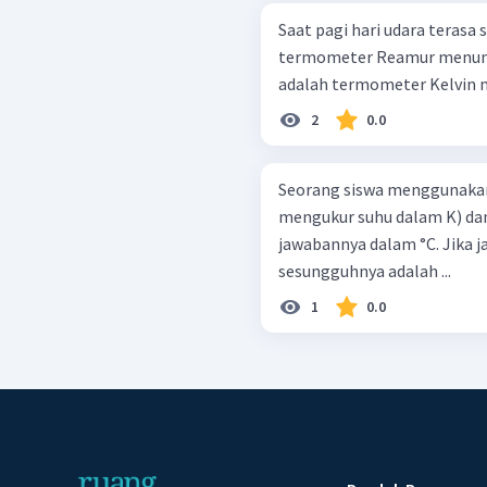
Saat pagi hari udara terasa
termometer Reamur menunju
adalah termometer Kelvin m
2
0.0
Seorang siswa menggunaka
mengukur suhu dalam K) dan
jawabannya dalam °C. Jika j
sesungguhnya adalah ...
1
0.0