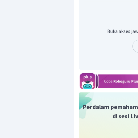
Hubungan skala termomete
Buka akses jaw
Dengan demikian, menur
dengan 300 K.
Oleh karena itu, jawaba
Perdalam pemaham
di sesi L