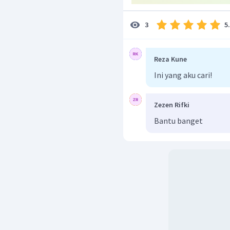
5
3
Reza Kune
Ini yang aku cari!
Zezen Rifki
Bantu banget