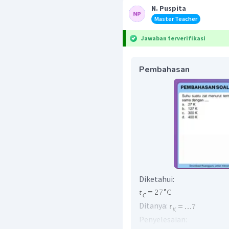
N. Puspita
Master Teacher
Jawaban terverifikasi
Pembahasan
Diketahui:
Ditanya:
Penyelesaian: