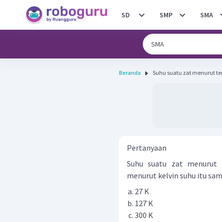
SD
SMP
SMA
Beranda
Suhu suatu zat menurut ter
Pertanyaan
Suhu suatu zat menurut 
menurut kelvin suhu itu sama
27 K
127 K
300 K