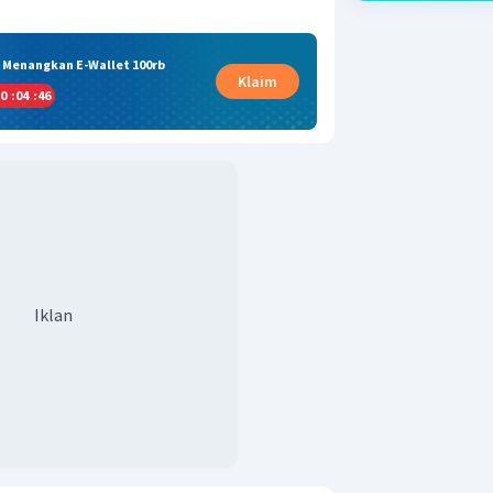
& Menangkan E-Wallet 100rb
Klaim
0
:
04
:
45
Iklan