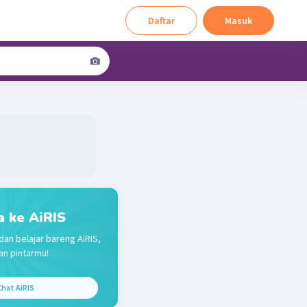
Daftar
Masuk
a ke AiRIS
dan belajar bareng AiRIS,
n pintarmu!
hat AiRIS