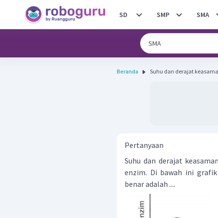
SD
SMP
SMA
Beranda
Suhu dan derajat keasama
Pertanyaan
Suhu dan derajat keasama
enzim. Di bawah ini grafi
benar adalah ....