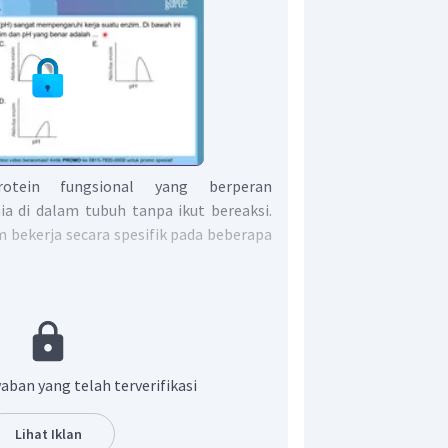
otein fungsional yang berperan
a di dalam tubuh tanpa ikut bereaksi.
m bekerja secara spesifik pada beberapa
bstrat spesifik yang sesuai dengan
r reaksi berjalan optimum, maka
 antara enzim dan substrat harus
rlalu sedikit dan substrat terlalu
aban yang telah terverifikasi
 berjalan lambat dan bahkan ada
rkatalisasi. Semakin banyak enzim,
Lihat Iklan
pat.