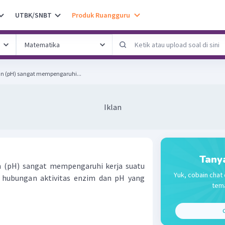
UTBK/SNBT
Produk Ruangguru
n (pH) sangat mempengaruhi...
Iklan
Tany
n (pH) sangat mempengaruhi kerja suatu
Yuk, cobain chat 
k hubungan aktivitas enzim dan pH yang
tema
C