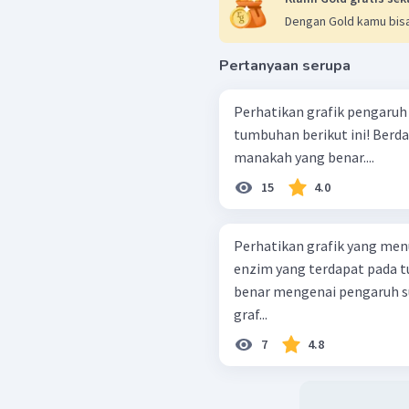
Dengan Gold kamu bisa
Pertanyaan serupa
Perhatikan grafik pengaruh
tumbuhan berikut ini! Berdasarkan grafik tersebut, pernyataan
manakah yang benar....
15
4.0
Perhatikan grafik yang men
enzim yang terdapat pada tubuh manu
benar mengenai pengaruh s
graf...
7
4.8