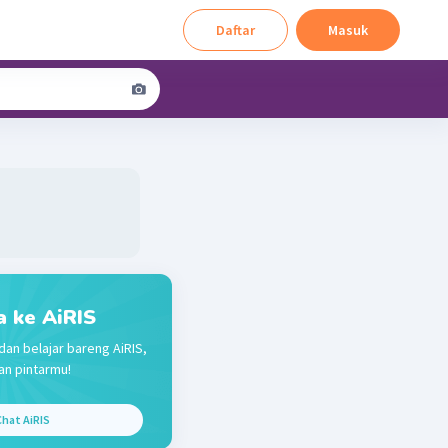
Daftar
Masuk
a ke AiRIS
dan belajar bareng AiRIS,
n pintarmu!
hat AiRIS