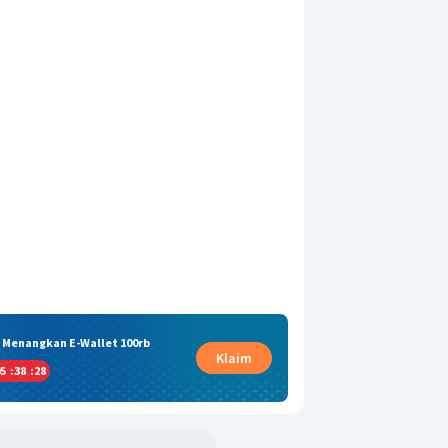
& Menangkan E-Wallet 100rb
Klaim
5
:
38
:
27