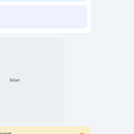
Iklan
arang!