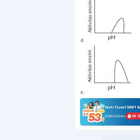
Ikuti Tryout SNBT 
Habis dalam
00
:
0