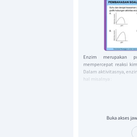
Enzim merupakan pr
mempercepat reaksi kimi
Dalam aktivitasnya, enzi
hal misalnya :
Bekerja hanya pada su
sisi aktifnya, Aga
perbandingan jumlah
sesuai. Jika enzim te
Buka akses jaw
banyak, reaksi akan
substrat yang tak te
reaksi akan semakin ce