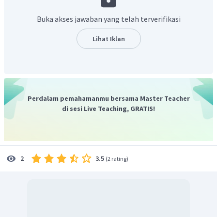
Buka akses jawaban yang telah terverifikasi
Lihat Iklan
Perdalam pemahamanmu bersama Master Teacher
di sesi Live Teaching, GRATIS!
Menentukan
zat nonelektrolit:
3.5
2
(
2 rating
)
Oleh karena itu, massa molekul zat non elektrolit tersebut
adalah
.