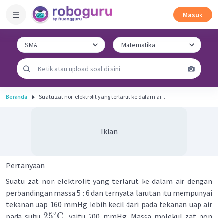
Masuk
Beranda
Suatu zat non elektrolit yang terlarut ke dalam ai...
Iklan
Pertanyaan
Suatu zat non elektrolit yang terlarut ke dalam air dengan
perbandingan massa 5 : 6 dan ternyata larutan itu mempunyai
tekanan uap 160 mmHg lebih kecil dari pada tekanan uap air
∘
2
5
C
pada suhu
, yaitu 200 mmHg. Massa molekul zat non