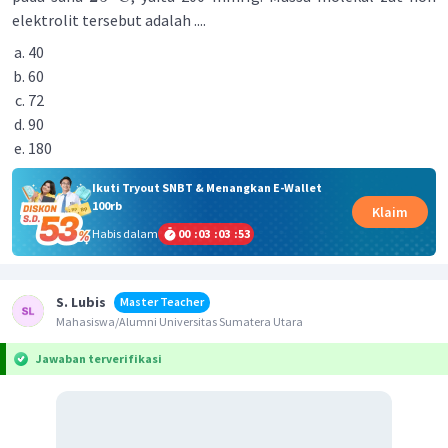
elektrolit tersebut adalah ....
40
60
72
90
180
Ikuti Tryout SNBT & Menangkan E-Wallet
100rb
Klaim
Habis dalam
00
:
03
:
03
:
53
S. Lubis
Master Teacher
Mahasiswa/Alumni Universitas Sumatera Utara
Jawaban terverifikasi