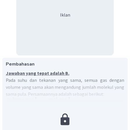
Iklan
Pembahasan
Jawaban yang tepat adalah B.
Pada suhu dan tekanan yang sama, semua gas dengan
volume yang sama akan mengandung jumlah molekul yang
sama pula. Persamaannya adalah sebagai berikut:
volume
gas
I
mol
gas
I
=
volume
gas
II
mol
gas
II
Dari persamaan di atas, maka molekul relatif gas dengan
massa 0,44 gram dapat dihitung sebagai berikut:
volume
gas
N
mol
gas
N
=
2
2