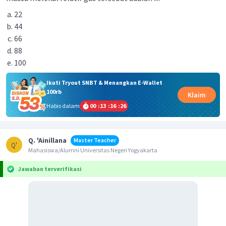
22
44
66
88
100
Ikuti Tryout SNBT & Menangkan E-Wallet
100rb
Klaim
Habis dalam
00
:
13
:
16
:
26
Q. 'Ainillana
Master Teacher
Q'
Mahasiswa/Alumni Universitas Negeri Yogyakarta
Jawaban terverifikasi