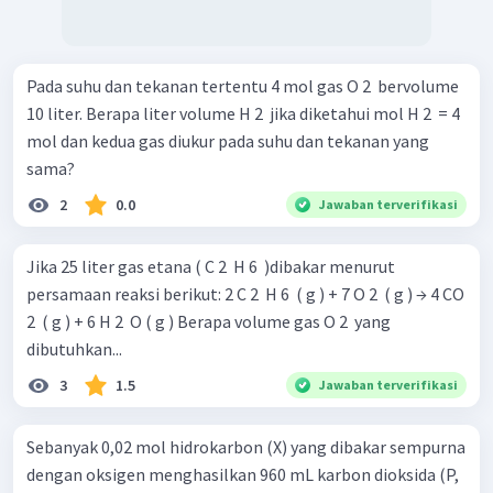
Pada suhu dan tekanan tertentu 4 mol gas O 2 ​ bervolume
10 liter. Berapa liter volume H 2 ​ jika diketahui mol H 2 ​ = 4
mol dan kedua gas diukur pada suhu dan tekanan yang
sama?
2
0.0
Jawaban terverifikasi
Jika 25 liter gas etana ( C 2 ​ H 6 ​ )dibakar menurut
persamaan reaksi berikut: 2 C 2 ​ H 6 ​ ( g ) + 7 O 2 ​ ( g ) → 4 CO
2 ​ ( g ) + 6 H 2 ​ O ( g ) Berapa volume gas O 2 ​ yang
dibutuhkan...
3
1.5
Jawaban terverifikasi
Sebanyak 0,02 mol hidrokarbon (X) yang dibakar sempurna
dengan oksigen menghasilkan 960 mL karbon dioksida (P,