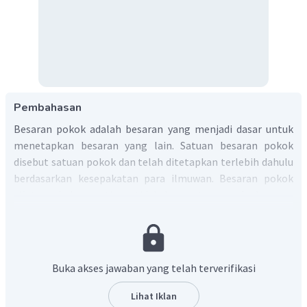
Pembahasan
Besaran pokok adalah besaran yang menjadi dasar untuk
menetapkan besaran yang lain. Satuan besaran pokok
disebut satuan pokok dan telah ditetapkan terlebih dahulu
berdasarkan kesepakatan para ilmuwan. Besaran pokok
sifatnya bebas, artinya tidak bergantung pada besaran
pokok yang lain. Ada tujuh besaran pokok, yaitu
Panjang (m)
Massa (kg)
Buka akses jawaban yang telah terverifikasi
Waktu (s)
Arus listrik (A)
Lihat Iklan
Suhu (K)