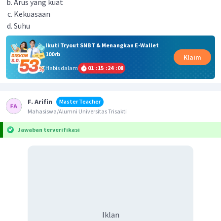
Arus yang kuat
Kekuasaan
Suhu
Ikuti Tryout SNBT & Menangkan E-Wallet
100rb
Klaim
Habis dalam
01
:
15
:
24
:
08
F. Arifin
Master Teacher
Mahasiswa/Alumni Universitas Trisakti
Jawaban terverifikasi
Iklan