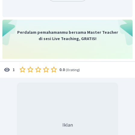
Intensitas cahaya (cd)
Jumlah zat (mol)
Suhu merupakan ukuran derajat panas dan dingin suatu
Perdalam pemahamanmu bersama Master Teacher
benda.
di sesi Live Teaching, GRATIS!
Dengan demikian, ukuran derajat kehangatan dan
kedinginannya dari suatu benda untuk dinyatakan sebagai
suhu.
Jadi, jawaban yang tepat adalah D.
0.0
1
(
0 rating
)
Iklan