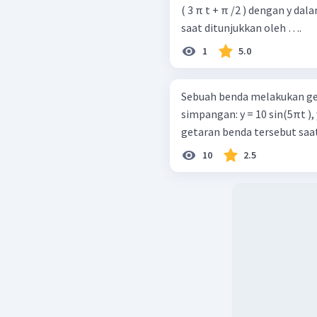
( 3 π t + π /2 ) dengan y da
saat ditunjukkan oleh ….
1
5.0
Sebuah benda melakukan g
simpangan: y = 10 sin⁡(5πt 
getaran benda tersebut saat 
10
2.5