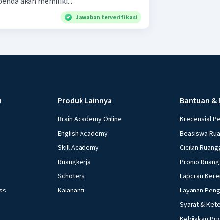
nda akan memiliki...
Jawaban terverifikasi
u
Produk Lainnya
Bantuan & 
Brain Academy Online
Kredensial P
English Academy
Beasiswa Ru
Skill Academy
Cicilan Ruang
Ruangkerja
Promo Ruang
Schoters
Laporan Kere
ess
Kalananti
Layanan Pen
Syarat & Ket
Kebijakan Pri