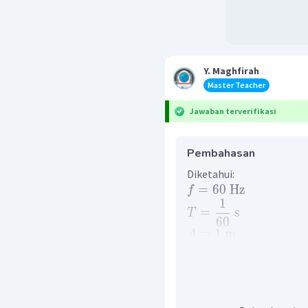
Y. Maghfirah
Master Teacher
Jawaban terverifikasi
Pembahasan
Diketahui:
=
60
Hz
f
1
=
s
T
60
=
1
m
A
1
(
s
)
=
1
m
y
60
1
1
1
′
=
+
=
t
T
60
4
48
Ditanya: v ?