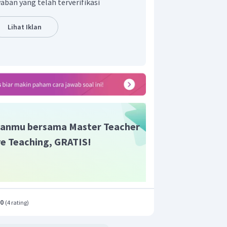
aban yang telah terverifikasi
Lihat Iklan
=
sin
(
2
+
)
A
π
f
t
θ
0
1
)
+
)
θ
0
0
anmu bersama Master Teacher
a:
ive Teaching, GRATIS!
)
dicari menggunakan rumus:
3
π
cos
(
120
t
−
)
π
2
riode kemudian (t'):
.0
(
4 rating
)
1
3
(
)
−
)
π
48
2