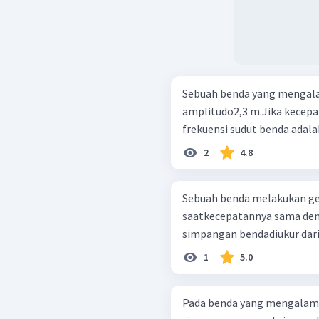
Sebuah benda yang mengala
amplitudo2,3 m.Jika kecep
frekuensi sudut benda adalah. 
2
4.8
Sebuah benda melakukan ge
saatkecepatannya sama de
simpangan bendadiukur dari
1
5.0
Pada benda yang mengalami