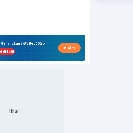
& Menangkan E-Wallet 100rb
Klaim
6
:
54
:
25
Iklan