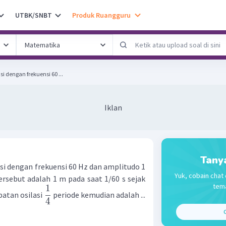
UTBK/SNBT
Produk Ruangguru
i dengan frekuensi 60 ...
Iklan
Tany
si dengan frekuensi 60 Hz dan amplitudo 1
Yuk, cobain chat 
ersebut adalah 1 m pada saat 1/60 s sejak
tema
1
patan osilasi
periode kemudian adalah ...
4
C