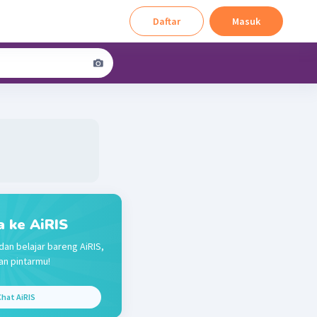
Daftar
Masuk
a ke AiRIS
dan belajar bareng AiRIS,
n pintarmu!
hat AiRIS