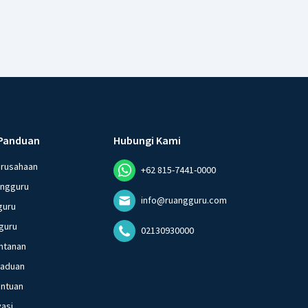
Panduan
Hubungi Kami
erusahaan
+62 815-7441-0000
angguru
info@ruangguru.com
guru
guru
02130930000
ntanan
gaduan
entuan
vasi