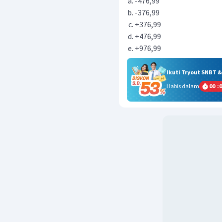
-476,99
-376,99
+376,99
+476,99
+976,99
Ikuti Tryout SNBT 
Habis dalam
00
:
0