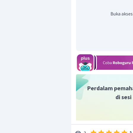
alkena direaksikan d
alkena yang memungki
Buka akses
KM
Teroksidasi oleh
Reaksi yang terjadi:
CH
−
CH
=
CH
−
3
Oleh karena itu, senyaw
Perdalam pemah
di ses
5
2