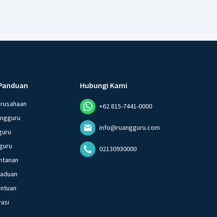
Panduan
Hubungi Kami
erusahaan
+62 815-7441-0000
angguru
info@ruangguru.com
guru
guru
02130930000
ntanan
gaduan
entuan
vasi