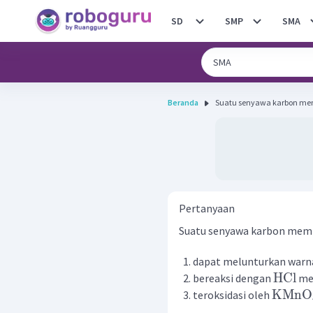
SD
SMP
SMA
Beranda
Suatu senyawa karbon mempu
Pertanyaan
Suatu senyawa karbon mempu
dapat melunturkan warna
HCl
bereaksi dengan
men
KMnO
teroksidasi oleh