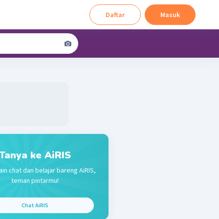
Daftar
Masuk
Tanya ke AiRIS
ain chat dan belajar bareng AiRIS,
teman pintarmu!
Chat AiRIS