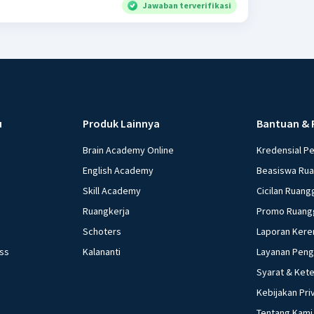
Jawaban terverifikasi
u
Produk Lainnya
Bantuan & 
Brain Academy Online
Kredensial P
English Academy
Beasiswa Ru
Skill Academy
Cicilan Ruang
Ruangkerja
Promo Ruang
Schoters
Laporan Kere
ess
Kalananti
Layanan Pen
Syarat & Ket
Kebijakan Pri
Tentang Kami