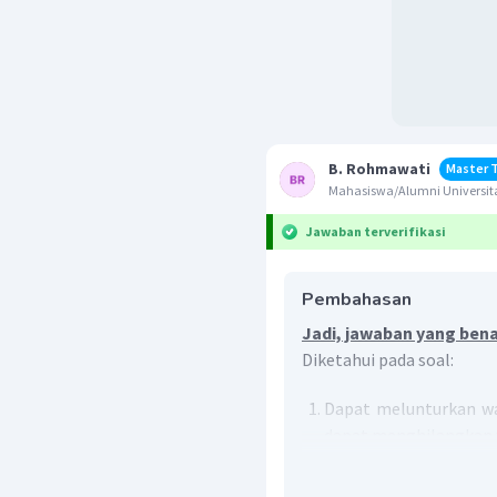
B. Rohmawati
Master 
Mahasiswa/Alumni Universit
Jawaban terverifikasi
Pembahasan
Jadi, jawaban yang bena
Diketahui pada soal:
Dapat melunturkan wa
dapat menghilangkan 
tak jenuh (alkena dan 
Bereaksi dengan HCl