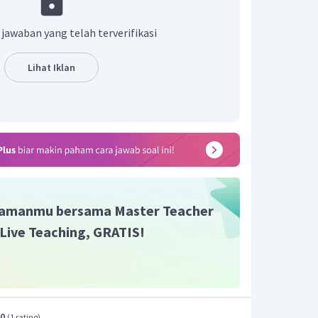
engan HCl merupakan reaksi adisi. Senyawa
nkan adalah 2-pentena.
 jawaban yang telah terverifikasi
nO
menghasilkan 2 macam asam.
4
Lihat Iklan
CH
−
CH
+
HCl
→
CH
−
CH
−
CH
−
CH
−
CH
2
3
3
2
2
3
I
Cl
a karbon tersebut adalah 2-pentena.
amanmu bersama Master Teacher
i Live Teaching, GRATIS!
.0
(
1 rating
)