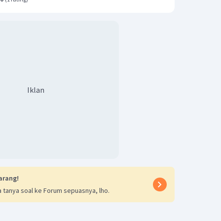
Iklan
arang!
 tanya soal ke Forum sepuasnya, lho.