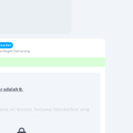
Teacher
as Negeri Semarang
r adalah B.
rna air bromin. Senyawa hidrokarbon yang
warna air brom adalah senyawa hidrokarkon
alkuna).
 menghasilkan 3-kloropentana. Senyawa