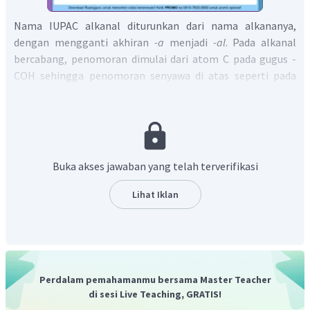
Nama IUPAC alkanal diturunkan dari nama alkananya,
dengan mengganti akhiran
-a
menjadi
-al
. Pada alkanal
bercabang, penomoran dimulai dari atom C pada gugus -
COH sehingga penomoran senyawa di atas seperti pada
gambar di bawah ini:
Buka akses jawaban yang telah terverifikasi
Lihat Iklan
Setelah dilakukan penomoran, maka nama dari senyawa di
atas adalah 2-metil pentanal.
Jadi, jawaban yang benar adalah A
.
Perdalam pemahamanmu bersama Master Teacher
di sesi Live Teaching, GRATIS!