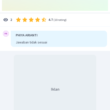
4.7
2
(
10 rating
)
PHIYA ARIANTI
Jawaban tidak sesuai
Iklan