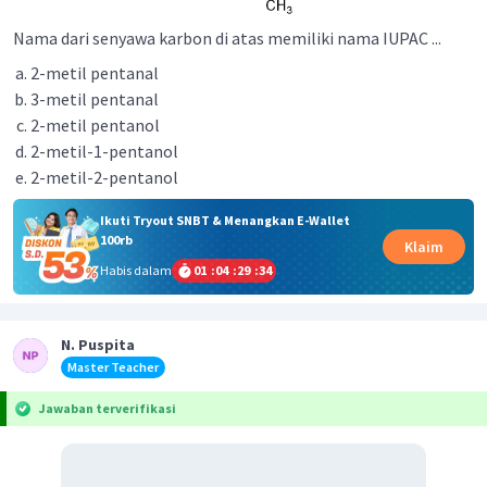
Nama dari senyawa karbon di atas memiliki nama IUPAC ...
2-metil pentanal
3-metil pentanal
2-metil pentanol
2-metil-1-pentanol
2-metil-2-pentanol
Ikuti Tryout SNBT & Menangkan E-Wallet
100rb
Klaim
Habis dalam
01
:
04
:
29
:
34
N. Puspita
Master Teacher
Jawaban terverifikasi