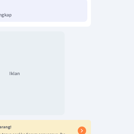
engkap
Iklan
arang!