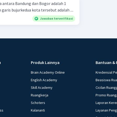
a antara Bandung dan Bogor adalah 1
 garis bujurkedua kota tersebut adalah ....
Jawaban terverifikasi
u
Produk Lainnya
Bantuan & 
Brain Academy Online
Kredensial P
English Academy
Beasiswa Ru
Skill Academy
Cicilan Ruang
Ruangkerja
Promo Ruang
Schoters
Laporan Kere
ess
Kalananti
Layanan Pen