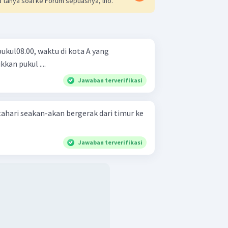
 tanya soal ke Forum sepuasnya, lho.
kul08.00, waktu di kota A yang
an pukul ....
Jawaban terverifikasi
tahari seakan-akan bergerak dari timur ke
Jawaban terverifikasi