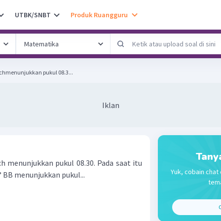
UTBK/SNBT
Produk Ruangguru
ichmenunjukkan pukul 08.3...
Iklan
Tany
ch menunjukkan pukul 08.30. Pada saat itu
Yuk, cobain chat 
5° BB menunjukkan pukul...
tema
C