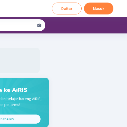
Daftar
Masuk
a ke AiRIS
dan belajar bareng AiRIS,
n pintarmu!
hat AiRIS