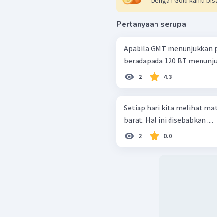
Dengan Gold kamu bisa
Pertanyaan serupa
Apabila GMT menunjukkan pu
beradapada 120 BT menunjukk
2
4.3
Setiap hari kita melihat ma
barat. Hal ini disebabkan ....
2
0.0