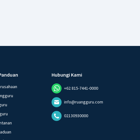
Panduan
Hubungi Kami
erusahaan
+62 815-7441-0000
angguru
info@ruangguru.com
guru
guru
02130930000
ntanan
gaduan