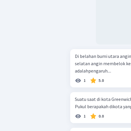
Di belahan bumi utara angi
selatan angin membelok kek
adalahpengaruh....
1
5.0
Suatu saat di kota Greenwic
Pukul berapakah dikota yan
1
0.0