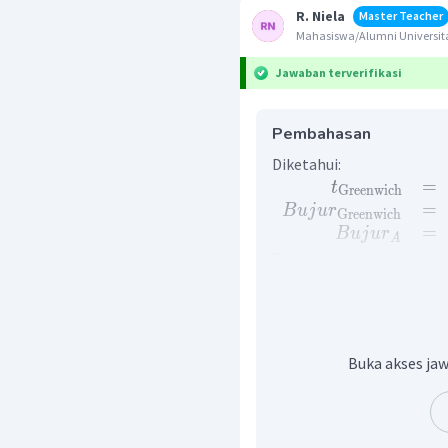
R. Niela
Master Teacher
Mahasiswa/Alumni Universit
Jawaban terverifikasi
Pembahasan
Diketahui:
=
t
Greenwich
=
B
u
j
u
r
Greenwich
=
B
u
j
u
r
A
Ditanya:
Waktu di kota A (
)?
t
A
Penyelesaian:
Bumi berotasi dari arah
adalah 24 jam (tepat
Buka akses jaw
mengakibatkan perbedaa
berputar membentuk b
waktu 24 jam untuk satu 