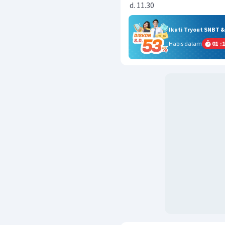
11.30
Ikuti Tryout SNBT 
Habis dalam
01
:
1