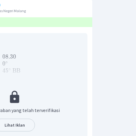
as Negeri Malang
08.30
∘
0
∘
4
5
BB
 Barat ke Timur. Periode rotasi Bumi
nya 23 jam 56 menit). Rotasi Bumi
aban yang telah terverifikasi
n waktu di permukaan Bumi. Bumi kita
o
ulat 360
derajat dan membutuhkan
Lihat Iklan
kali putaran. Dalam sekali rotasi, tiap