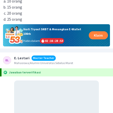
10 orang
15 orang
20 orang
25 orang
Ikuti Tryout SNBT & Menangkan E-Wallet
100rb
Klaim
Habis dalam
02
:
16
:
28
:
53
E. Lestari
Master Teacher
Mahasiswa/Alumni Universitas Sebelas Maret
Jawaban terverifikasi