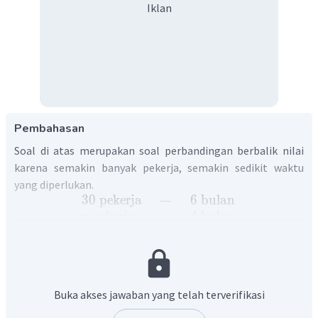
Iklan
Pembahasan
Soal di atas merupakan soal perbandingan berbalik nilai
karena semakin banyak pekerja, semakin sedikit waktu
yang diperlukan.
30
pekerja
→
6
bulan
pekerja
→
4
bulan
x
30
4
=
6
x
30
⋅
6
=
x
4
=
45
pekerja
x
Pekerja harus ditambah sebanyak:
Buka akses jawaban yang telah terverifikasi
45
orang
−
30
orang
=
15
orang
.