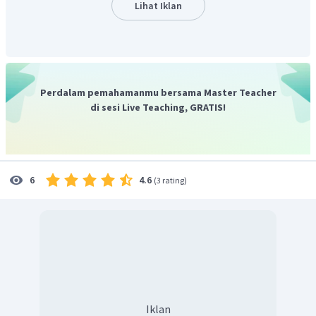
Jadi, jawaban yang tepat adalah B.
Lihat Iklan
Perdalam pemahamanmu bersama Master Teacher
di sesi Live Teaching, GRATIS!
4.6
6
(
3 rating
)
Iklan