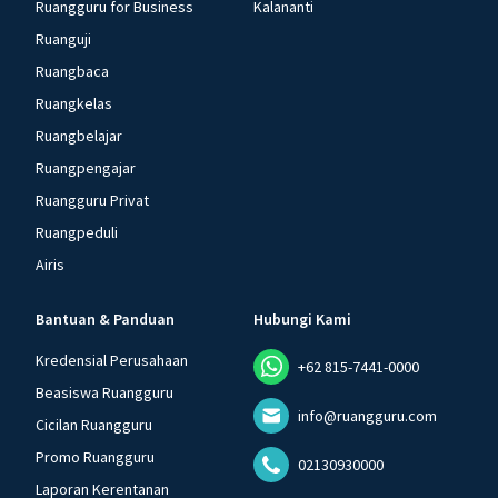
Ruangguru for Business
Kalananti
Ruanguji
Ruangbaca
Ruangkelas
Ruangbelajar
Ruangpengajar
Ruangguru Privat
Ruangpeduli
Airis
Bantuan & Panduan
Hubungi Kami
Kredensial Perusahaan
+62 815-7441-0000
Beasiswa Ruangguru
info@ruangguru.com
Cicilan Ruangguru
Promo Ruangguru
02130930000
Laporan Kerentanan