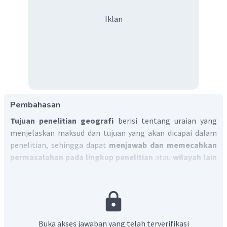
Iklan
Pembahasan
Tujuan penelitian geografi
berisi tentang uraian yang
menjelaskan maksud dan tujuan yang akan dicapai dalam
penelitian, sehingga dapat
menjawab dan memecahkan
permasalahan pada lingkup penelitian
atau
wilayah lain
yang memiliki permasalahan yang sama. Proses
memcahkan masalah dapat dilakukan dengan menguji
hipotesis antara teori dengan paktik, sehingga dapat
menemukan konspe atau hal baru.
Jadi, jawaban yang tepat adalah D.
Buka akses jawaban yang telah terverifikasi