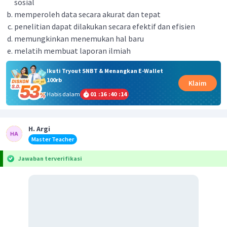
sosial
memperoleh data secara akurat dan tepat
penelitian dapat dilakukan secara efektif dan efisien
memungkinkan menemukan hal baru
melatih membuat laporan ilmiah
Ikuti Tryout SNBT & Menangkan E-Wallet
100rb
Klaim
Habis dalam
01
:
16
:
40
:
14
H. Argi
Master Teacher
Jawaban terverifikasi