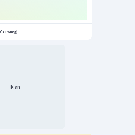
.0
(
0 rating
)
Iklan