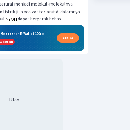
terurai menjadi molekul-molekulnya
istrik jika ada zat terlarut di dalamnya
kul
dapat bergerak bebas
& Menangkan E-Wallet 100rb
Klaim
8
:
49
:
06
Iklan