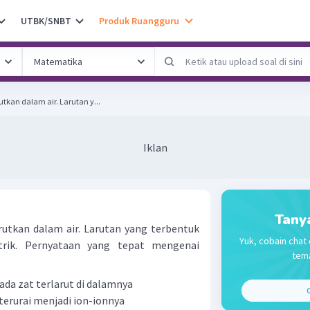
UTBK/SNBT
Produk Ruangguru
kan dalam air. Larutan y...
Iklan
Tany
rutkan dalam air. Larutan yang terbentuk
Yuk, cobain chat 
trik. Pernyataan yang tepat mengenai
tema
 ada zat terlarut di dalamnya
C
terurai menjadi ion-ionnya