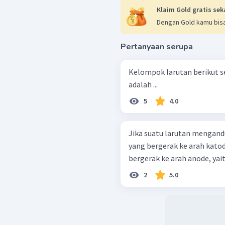
Klaim Gold gratis sek
Dengan Gold kamu bisa
Pertanyaan serupa
Kelompok larutan berikut s
adalah ...
5
4.0
Jika suatu larutan mengandung
yang bergerak ke arah katode,
bergerak ke arah anode, yaitu .
2
5.0