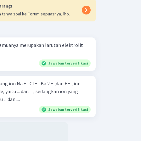
arang!
 tanya soal ke Forum sepuasnya, lho.
emuanya merupakan larutan elektrolit
Jawaban terverifikasi
 ion Na + , Cl − , Ba 2 + ,dan F − , ion
 yaitu ... dan ... , sedangkan ion yang
.. dan ....
Jawaban terverifikasi