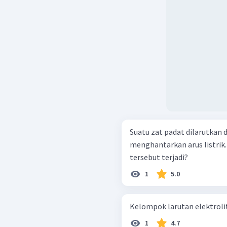
Suatu zat padat dilarutkan d
menghantarkan arus listrik
tersebut terjadi?
1
5.0
Kelompok larutan elektrolit
1
4.7