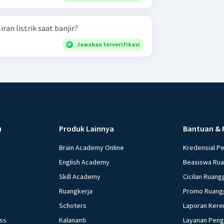
n listrik saat banjir?
Jawaban terverifikasi
u
Produk Lainnya
Bantuan & 
Brain Academy Online
Kredensial P
English Academy
Beasiswa Ru
Skill Academy
Cicilan Ruang
Ruangkerja
Promo Ruang
Schoters
Laporan Kere
ess
Kalananti
Layanan Pen