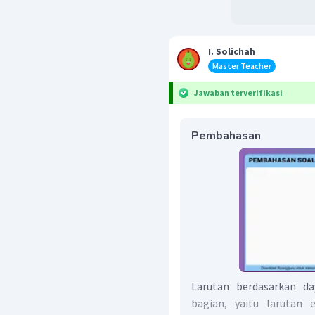
I. Solichah
Master Teacher
Jawaban terverifikasi
Pembahasan
Larutan berdasarkan da
bagian, yaitu larutan e