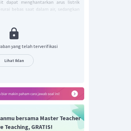
lit dapat menghantarkan arus listrik
erurai bebas saat dalam air, sedangkan
tidak dapat menghantarkan arus listrik
asi dalam air.
nik (terdiri dari unsur logam dan non-
nyawa basa kuat apabila dalam bentuk
lam air, maka akan terionisasi menjadi
aban yang telah terverifikasi
Lihat Iklan
tan NaOH dapat menghantarkan arus
taan yang tepat mengenai peristiwa
air padatan
terurai menjadi ion-
r adalah B.
anmu bersama Master Teacher
ive Teaching, GRATIS!