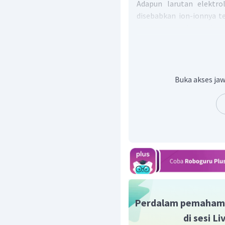
Adapun larutan elektro
disebabkan ion-ionnya t
larutan non-elektrolit 
sebab tidak dapat terionis
sebagai senyawa io
logam) dan merupakan se
padatannya dilarutkan da
Buka akses jaw
ion-ionnya.
Dengan demikian, laru
listrik.
Oleh karena itu,pernya
tersebut adalah dalam 
ionnya.
Jadi, jawaban yang bena
Perdalam pemaham
di sesi L