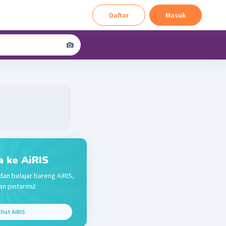
Daftar
Masuk
a ke AiRIS
dan belajar bareng AiRIS,
n pintarmu!
hat AiRIS