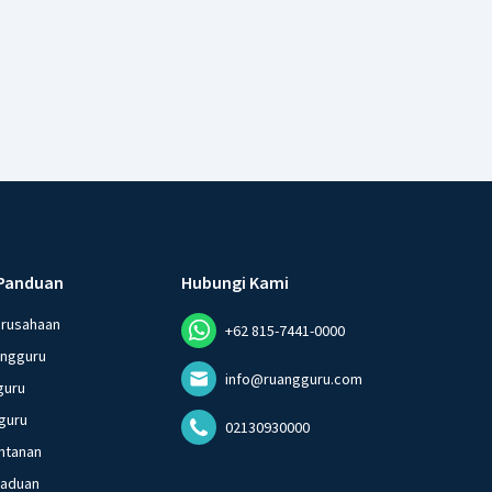
Panduan
Hubungi Kami
erusahaan
+62 815-7441-0000
angguru
info@ruangguru.com
guru
guru
02130930000
ntanan
gaduan