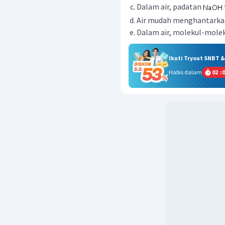
Dalam air, padatan
Air mudah menghantarkan l
Dalam air, molekul-mole
Ikuti Tryout SNBT 
Habis dalam
02
:
0