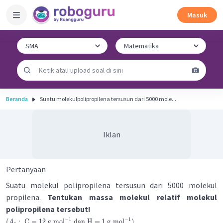
Masuk
Beranda
Suatu molekulpolipropilena tersusun dari 5000 mole...
Iklan
Pertanyaan
Suatu molekul polipropilena tersusun dari 5000 molekul
propilena.
Tentukan massa molekul relatif molekul
polipropilena tersebut!
−
1
−
1
(
:
C
=
12
g
mol
dan
H
=
1
g
mol
)
A