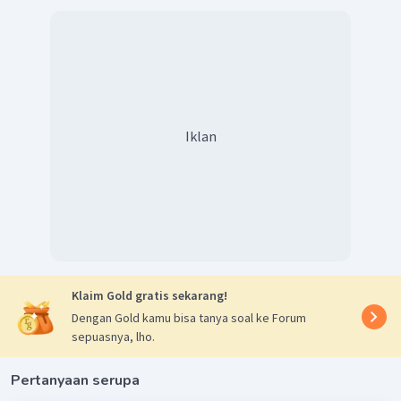
Iklan
Klaim Gold gratis sekarang!
Dengan Gold kamu bisa tanya soal ke Forum
sepuasnya, lho.
Pertanyaan serupa