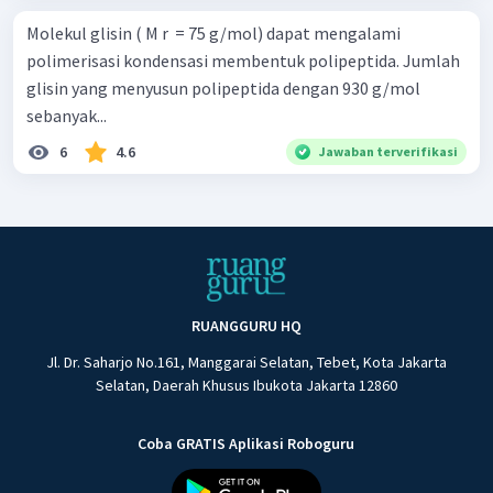
Molekul glisin ( M r ​ = 75 g/mol) dapat mengalami
polimerisasi kondensasi membentuk polipeptida. Jumlah
glisin yang menyusun polipeptida dengan 930 g/mol
sebanyak...
6
4.6
Jawaban terverifikasi
RUANGGURU HQ
Jl. Dr. Saharjo No.161, Manggarai Selatan, Tebet, Kota Jakarta
Selatan, Daerah Khusus Ibukota Jakarta 12860
Coba GRATIS Aplikasi Roboguru