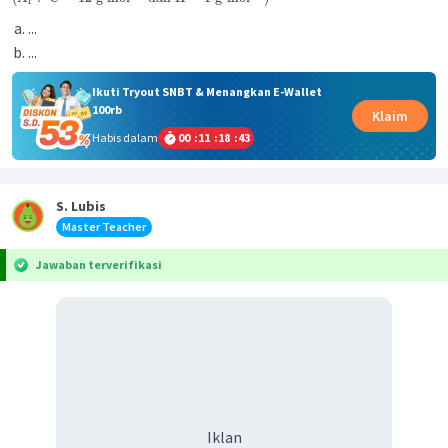
r
...
...
Ikuti Tryout SNBT & Menangkan E-Wallet
100rb
Klaim
Habis dalam
00
:
11
:
18
:
43
S. Lubis
Master Teacher
Jawaban terverifikasi
Iklan