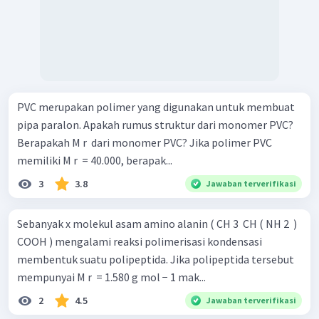
PVC merupakan polimer yang digunakan untuk membuat
pipa paralon. Apakah rumus struktur dari monomer PVC?
Berapakah M r ​ dari monomer PVC? Jika polimer PVC
memiliki M r ​ = 40.000, berapak...
3
3.8
Jawaban terverifikasi
Sebanyak x molekul asam amino alanin ( CH 3 ​ CH ( NH 2 ​ )
COOH ) mengalami reaksi polimerisasi kondensasi
membentuk suatu polipeptida. Jika polipeptida tersebut
mempunyai M r ​ = 1.580 g mol − 1 mak...
2
4.5
Jawaban terverifikasi