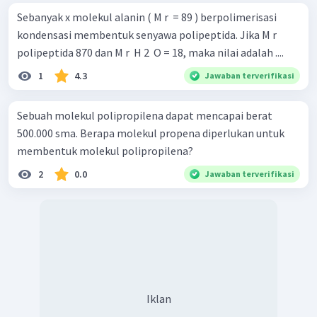
Sebanyak x molekul alanin ( M r ​ = 89 ) berpolimerisasi
kondensasi membentuk senyawa polipeptida. Jika M r ​
polipeptida 870 dan M r ​ H 2 ​ O = 18, maka nilai adalah ....
1
4.3
Jawaban terverifikasi
Sebuah molekul polipropilena dapat mencapai berat
500.000 sma. Berapa molekul propena diperlukan untuk
membentuk molekul polipropilena?
2
0.0
Jawaban terverifikasi
Iklan