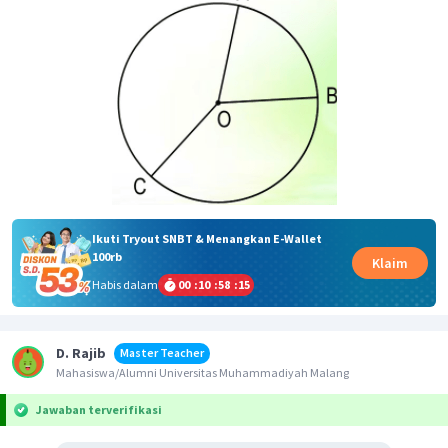
Ikuti Tryout SNBT & Menangkan E-Wallet
100rb
Klaim
Habis dalam
00
:
10
:
58
:
15
D. Rajib
Master Teacher
Mahasiswa/Alumni Universitas Muhammadiyah Malang
Jawaban terverifikasi