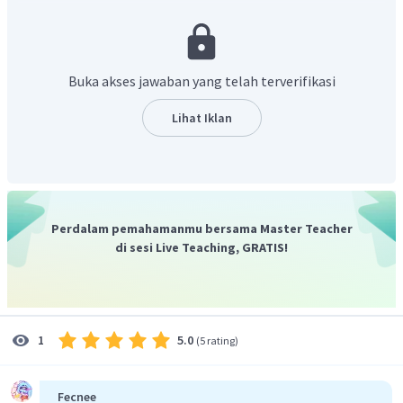
Diasumsikan sudut AOB pada gambar di soal merupakan
sudut siku-siku.
Besar sudut pusat kedua
Buka akses jawaban yang telah terverifikasi
Lihat Iklan
Besar sudut pusat ketiga
Perdalam pemahamanmu bersama Master Teacher
di sesi Live Teaching, GRATIS!
Jadi, besar masing-masing sudut pusat tersebut adalah
.
5.0
1
(
5 rating
)
Fecnee