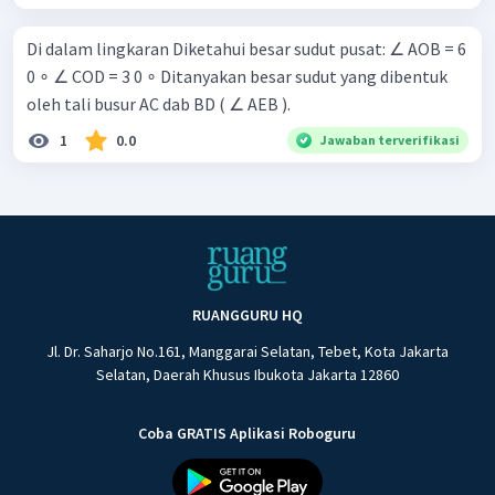
Di dalam lingkaran Diketahui besar sudut pusat: ∠ AOB = 6
0 ∘ ∠ COD = 3 0 ∘ Ditanyakan besar sudut yang dibentuk
oleh tali busur AC dab BD ( ∠ AEB ).
1
0.0
Jawaban terverifikasi
RUANGGURU HQ
Jl. Dr. Saharjo No.161, Manggarai Selatan, Tebet, Kota Jakarta
Selatan, Daerah Khusus Ibukota Jakarta 12860
Coba GRATIS Aplikasi Roboguru