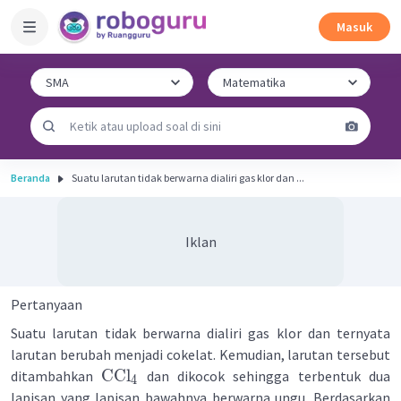
Masuk
Beranda
Suatu larutan tidak berwarna dialiri gas klor dan ...
Iklan
Pertanyaan
Suatu larutan tidak berwarna dialiri gas klor dan ternyata
larutan berubah menjadi cokelat. Kemudian, larutan tersebut
CCl
ditambahkan
dan dikocok sehingga terbentuk dua
4
lapisan yang lapisan bawahnya berwarna ungu. Berdasarkan