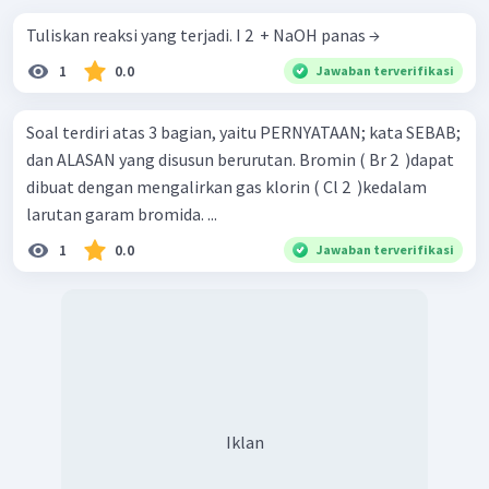
Tuliskan reaksi yang terjadi. I 2 ​ + NaOH panas →
1
0.0
Jawaban terverifikasi
Soal terdiri atas 3 bagian, yaitu PERNYATAAN; kata SEBAB;
dan ALASAN yang disusun berurutan. Bromin ( Br 2 ​ )dapat
dibuat dengan mengalirkan gas klorin ( Cl 2 ​ )kedalam
larutan garam bromida. ...
1
0.0
Jawaban terverifikasi
Iklan