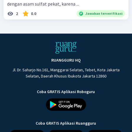
dengan asam sulfat pekat, karena ...
2
0.0
Jawaban terverifikasi
RUANGGURU HQ
Jl. Dr. Saharjo No.161, Manggarai Selatan, Tebet, Kota Jakarta
Selatan, Daerah Khusus Ibukota Jakarta 12860
Coba GRATIS Aplikasi Roboguru
Coba GRATIS Aplikasi Ruangguru