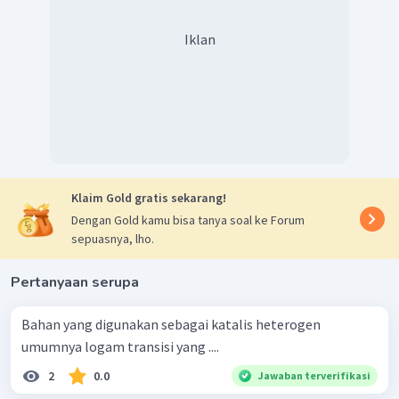
Iklan
Hitung volume gas oksigen yang dihasilkan.
Klaim Gold gratis sekarang!
Dengan Gold kamu bisa tanya soal ke Forum
sepuasnya, lho.
Pertanyaan serupa
Bahan yang digunakan sebagai katalis heterogen
umumnya logam transisi yang ....
Jadi, dapat disimpulkan bahwa:
2
0.0
Jawaban terverifikasi