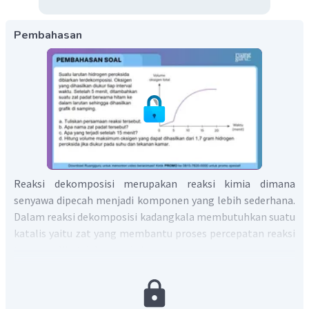
Pembahasan
Reaksi dekomposisi merupakan reaksi kimia dimana
senyawa dipecah menjadi komponen yang lebih sederhana.
Dalam reaksi dekomposisi kadangkala membutuhkan suatu
katalis yaitu zat yang membantu proses percepatan reaksi
tanpa terlibat dalam reaksi.
Hidrogen peroksida terdekomposisi menjadi gas oksigen
dan
a. Persamaan reaksi dekomposisi hidrogen peroksida.