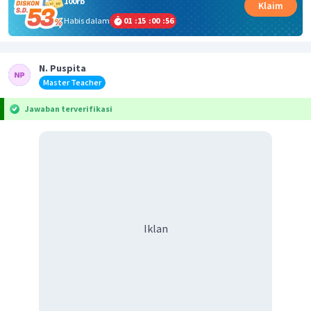
100rb
Klaim
Habis dalam
01
:
15
:
00
:
56
N. Puspita
Master Teacher
Jawaban terverifikasi
Iklan