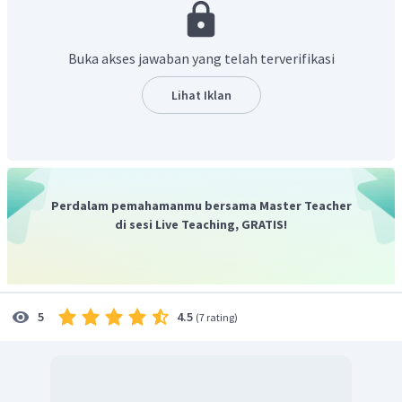
Sehingga untuk dapat berpindah dari kulit K ke kulit M,
elektron perlu menyerap energi sebesar selisih energi kulit
M dikurangi orbital K.
Buka akses jawaban yang telah terverifikasi
Jadi, pilihan jawaban yang tepat adalah A.
Lihat Iklan
Perdalam pemahamanmu bersama Master Teacher
di sesi Live Teaching, GRATIS!
4.5
5
(
7 rating
)