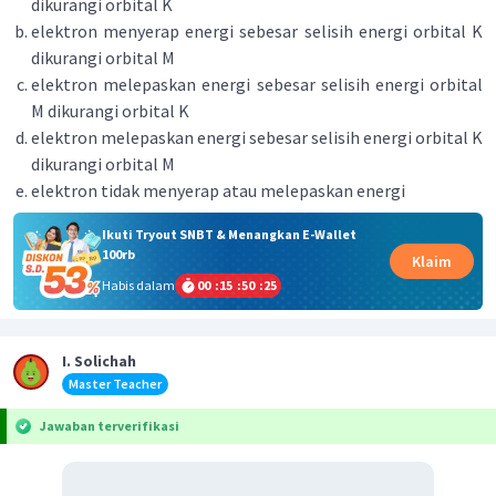
dikurangi orbital K
elektron menyerap energi sebesar selisih energi orbital K
dikurangi orbital M
elektron melepaskan energi sebesar selisih energi orbital
M dikurangi orbital K
elektron melepaskan energi sebesar selisih energi orbital K
dikurangi orbital M
elektron tidak menyerap atau melepaskan energi
Ikuti Tryout SNBT & Menangkan E-Wallet
100rb
Klaim
Habis dalam
00
:
15
:
50
:
25
I. Solichah
Master Teacher
Jawaban terverifikasi