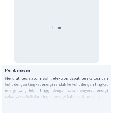
Iklan
Pembahasan
Menurut teori atom Bohr, elektron dapat tereksitasi dari
kulit dengan tingkat energi rendah ke kulit dengan tingkat
energi yang lebih tinggi dengan cara menyerap energi
sebanyak selisih dari tingkat energi kulit-kulit tersebut.
Urutan kulit dari energi terendah adalah K, L, M, N, dan
seterusnya. Energi kulit M lebih besar dari energi kulit K.