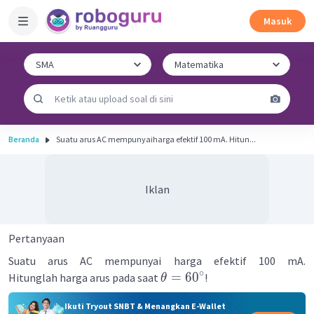
Masuk
Beranda
Suatu arus AC mempunyaiharga efektif 100 mA. Hitun...
Iklan
Pertanyaan
Suatu arus AC mempunyai harga efektif 100 mA.
∘
=
6
0
Hitunglah harga arus pada saat
!
θ
Ikuti Tryout SNBT & Menangkan E-Wallet