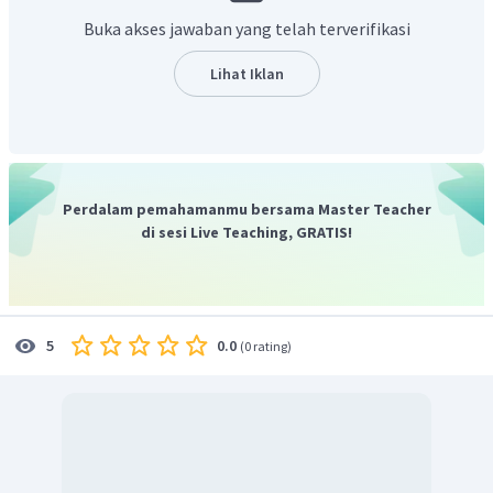
Buka akses jawaban yang telah terverifikasi
Lihat Iklan
Lalu, mencari arus sesaat:
Perdalam pemahamanmu bersama Master Teacher
di sesi Live Teaching, GRATIS!
Jadi, arus saat 60º adalah 122,5 mA.
0.0
5
(
0 rating
)