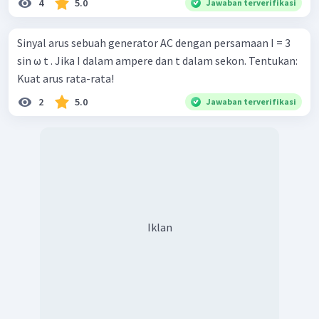
4
5.0
Jawaban terverifikasi
Sinyal arus sebuah generator AC dengan persamaan I = 3
sin ω t . Jika I dalam ampere dan t dalam sekon. Tentukan:
Kuat arus rata-rata!
2
5.0
Jawaban terverifikasi
Iklan