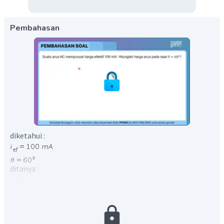
Pembahasan
diketahui :
ditanya :
i
. . ?
jawab :
Untuk mencari arus sesaat, kita cari terlebih dahulu arus
efektif sebagai berikut: