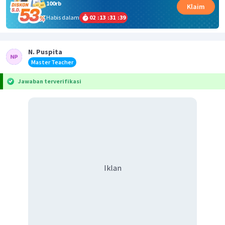
100rb
Klaim
Habis dalam
02
:
13
:
31
:
39
N. Puspita
Master Teacher
Jawaban terverifikasi
Iklan