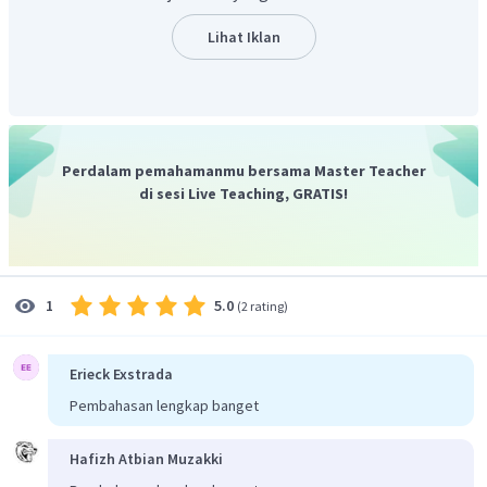
struktur homologi dan struktur analogi.
Oleh karena itu, pilihan jawaban yang tepat adalah C.
Lihat Iklan
Perdalam pemahamanmu bersama Master Teacher
di sesi Live Teaching, GRATIS!
5.0
1
(
2 rating
)
Erieck Exstrada
Pembahasan lengkap banget
Hafizh Atbian Muzakki