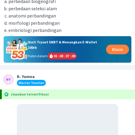
perbedaan biogeografi
perbedaan seleksi alam
anatomi perbandingan
morfologi perbandingan
embriologi perbandingan
Ikuti Tryout SNBT & Menangkan E-Wallet
100rb
Klaim
Habis dalam
01
:
03
:
37
:
00
R. Yumna
Master Teacher
Jawaban terverifikasi