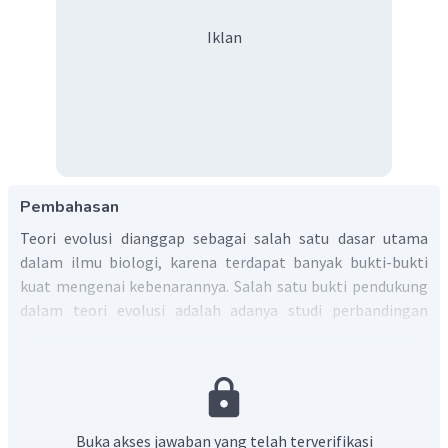
Iklan
Pembahasan
Teori evolusi dianggap sebagai salah satu dasar utama
dalam ilmu biologi, karena terdapat banyak bukti-bukti
kuat mengenai kebenarannya. Salah satu bukti pendukung
dalam teori evolusi adalah adanya studi perbandingan
anatomi struktur tubuh pada berbagai spesies.
Perbandingan anatomi
dalam berbagai variasi kelompok
makhluk hidup yang berkerabat dekat menunjukkan dasar
bentuk yang serupa dan mirip satu sama lainnya. Dua hal
utama pada anatomi perbandingan, yaitu perbandingan
Buka akses jawaban yang telah terverifikasi