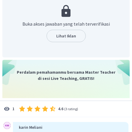
Buka akses jawaban yang telah terverifikasi
Berdasarkan tabel tersebut, pernyataan yang benar
Lihat Iklan
pada soal ditunjukkan oleh nomor 1 dan 3.
Jadi, opsi jawaban yang benar adalah B.
Perdalam pemahamanmu bersama Master Teacher
di sesi Live Teaching, GRATIS!
4.6
1
(
3 rating
)
karin Meliani