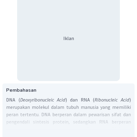
Iklan
Pembahasan
DNA (
Deoxyribonucleic Acid
) dan RNA (
Ribonucleic Acid
)
merupakan molekul dalam tubuh manusia yang memiliki
peran tertentu. DNA berperan dalam pewarisan sifat dan
pengendali sintesis protein, sedangkan RNA berperan
sebagai pelaksana sintesis protein. Perbedaan DNA dan
RNA sebagai berikut.