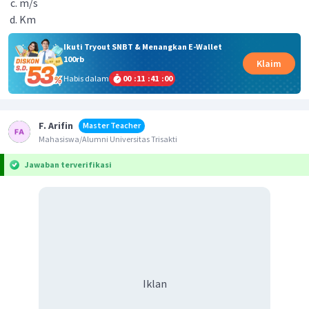
m/s
Km
Ikuti Tryout SNBT & Menangkan E-Wallet
100rb
Klaim
Habis dalam
00
:
11
:
41
:
00
F. Arifin
Master Teacher
Mahasiswa/Alumni Universitas Trisakti
Jawaban terverifikasi
Iklan