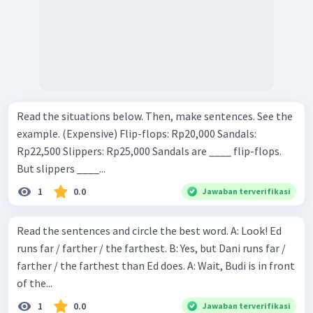
Read the situations below. Then, make sentences. See the
example. (Expensive) Flip-flops: Rp20,000 Sandals:
Rp22,500 Slippers: Rp25,000 Sandals are ____ flip-flops.
But slippers ____...
1
0.0
Jawaban terverifikasi
Read the sentences and circle the best word. A: Look! Ed
runs far / farther / the farthest. B: Yes, but Dani runs far /
farther / the farthest than Ed does. A: Wait, Budi is in front
of the...
1
0.0
Jawaban terverifikasi