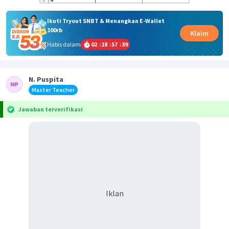
Ikuti Tryout SNBT & Menangkan E-Wallet
100rb
Klaim
Habis dalam
02
:
18
:
57
:
39
N. Puspita
Master Teacher
Jawaban terverifikasi
Iklan