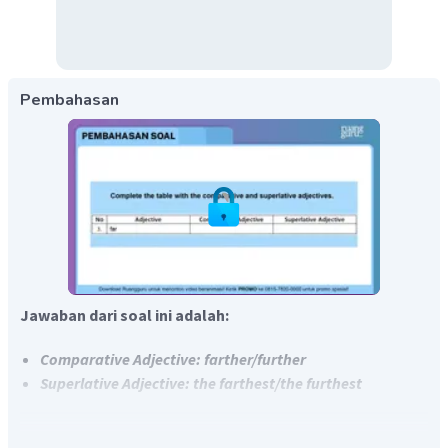
Pembahasan
Jawaban dari soal ini adalah:
Comparative Adjective: farther/further
Superlative Adjective: the farthest/the furthest
Soal menanyakan bentuk
irregular
comparative
dan