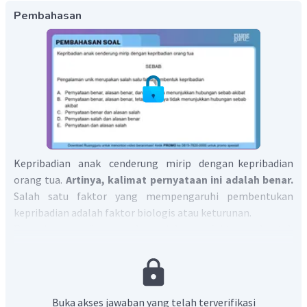
Pembahasan
Kepribadian anak cenderung mirip dengan kepribadian
orang tua.
Artinya, kalimat pernyataan ini adalah benar.
Salah satu faktor yang mempengaruhi pembentukan
kepribadian adalah faktor biologis atau keturunan.
Pengalaman unik merupakan salah satu fakta pembentuk
kepribadian.
Artinya, kalimat alasan ini adalah benar.
Pengalaman unik juga bagian dari faktor yang
mempengaruhi pembentukan kepribadian. Namun, kalimat
pernyataan dan alasan tidak saling berhubungan.
Buka akses jawaban yang telah terverifikasi