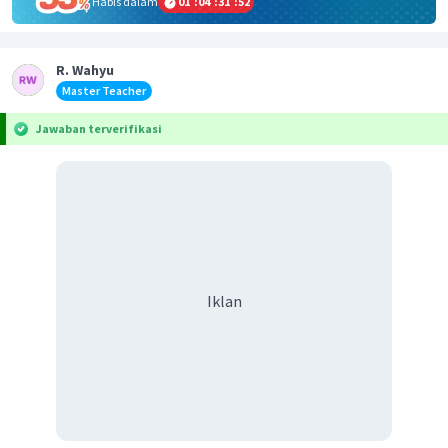
Habis dalam
01
:
04
:
31
:
51
R. Wahyu
Master Teacher
Jawaban terverifikasi
Iklan