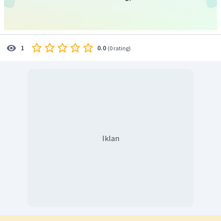
sosialisasi tidak berjalan sempurna, individu tidak dapat
melakukan adaptasi nilai dan norma yang berlaku
sehingga menginginkan kebebasan dan pelanggaran
yang menyebabkan terjadinya perilaku menyimpang.
0.0
1
(
0 rating
)
Jadi, jawaban yang tepat adalah A.
Iklan