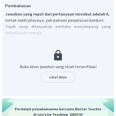
Pembahasan
Jawaban yang tepat dari pertanyaan tersebut adalah A.
Untuk lebih jelasnya, yuk pahami penjelasan berikut:
Topik yang ditanyakan perilaku menyimpang yang
terjadi pada remaja.
Perilaku menyimpang atau penyimpangan sosial terjadi
karena tindakan yang dilakukan oleh seseorang atau
kelompok dalam masyarakat tidak sesuai dengan kaidah
nilai dan norma yang berlaku.
Salah satu penyebab
terjadinya perilaku menyimpang dikarenakan
Buka akses jawaban yang telah terverifikasi
sosialisasi yang tidak sempurna.
Proses sosiaalisasi tidak sempurna akan menyebabkan
Lihat Iklan
terjadinya penyimpangan sosial, individu yang mengalami
proses sosialisasi kurang bisa memberikan penilai baik
terhadap nilai yang sebenarnya buruk dilingkungan
masyarakat.
Salah satunya ialah adanya pergaulan
bebas dan penyalahgunaan narkoba yang dilakukan
Perdalam pemahamanmu bersama Master Teacher
oleh remaja sebagai bentuk tindakan kriminal. Ketika
di sesi Live Teaching, GRATIS!