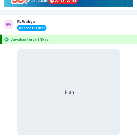
Habis dalam
00
:
18
:
22
:
58
R. Wahyu
Master Teacher
Jawaban terverifikasi
Iklan