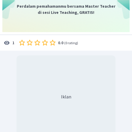
Perdalam pemahamanmu bersama Master Teacher
di sesi Live Teaching, GRATIS!
0.0
1
(
0 rating
)
Iklan