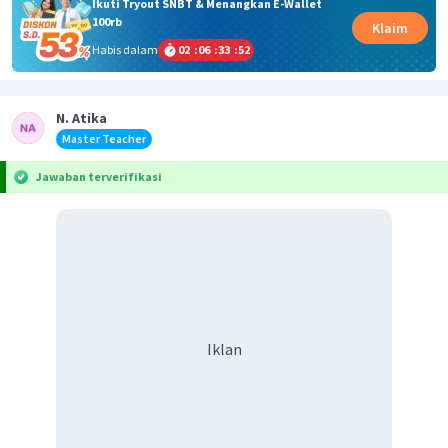
Ikuti Tryout SNBT & Menangkan E-Wallet
100rb
Klaim
Habis dalam
02
:
06
:
33
:
52
N. Atika
Master Teacher
Jawaban terverifikasi
Iklan