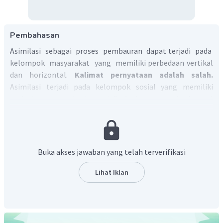
Pembahasan
Asimilasi sebagai proses pembauran dapat terjadi pada
kelompok masyarakat yang memiliki perbedaan vertikal
dan horizontal.
Kalimat pernyataan adalah salah.
Asimilasi terjadi pada kelompok sosial yang memiliki
perbedaan secara horizontal. Perbedaan secara horizontal
memungkinkan terjadi asimilasi karena tidak adanya
tingkatan.
Perbedaan etnik, ras, dan agama yang ada dalam suatu
masyarakat dapat menyebabkan disintegrasi sosial atau
Buka akses jawaban yang telah terverifikasi
konflik.
Kalimat alasan adalah salah.
Perbedaan semcam
ini tidak selalu menimbulkan disintegrasi sosial. Terkadang
Lihat Iklan
dengan perbedaan demikian dapat terintegrasi melalui
suatu norma bersama yang disebut dengan integrasi
normatif.
Jadi, jawaban yang tepat adalah E.