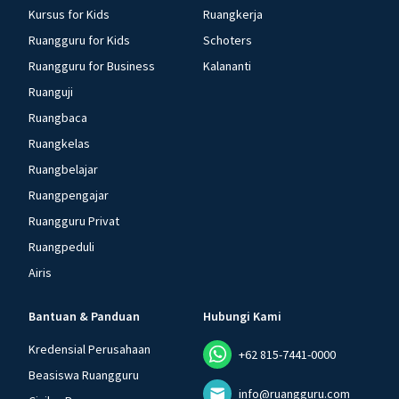
Kursus for Kids
Ruangkerja
Ruangguru for Kids
Schoters
Ruangguru for Business
Kalananti
Ruanguji
Ruangbaca
Ruangkelas
Ruangbelajar
Ruangpengajar
Ruangguru Privat
Ruangpeduli
Airis
Bantuan & Panduan
Hubungi Kami
Kredensial Perusahaan
+62 815-7441-0000
Beasiswa Ruangguru
info@ruangguru.com