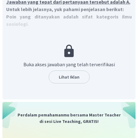
Jawaban yang tepat dari pertanyaan tersebut adalah A.
Untuk lebih jelasnya, yuk pahami penjelasan berikut:
Poin yang ditanyakan adalah sifat kategoris ilmu
sosiologi.
Sosiologi sebagai ilmu sosial dapat digunakan sebagai
ilmu pengetahuan murni ataupun terapan.
Untuk lebih
memahami sosiologi perlu mengetahui pengertian,
sejarah, hakikat, ciri-ciri, dan objek kajian.
Salah satu hakikat dari sosiologi adalah bersifat kategoris,
Buka akses jawaban yang telah terverifikasi
bukan normatif.
Artinya sosiologi membatasi diri dari
apa yang terjadi dewasa ini atau fenomena sosial yang
Lihat Iklan
sedang terjadi melihat beragam gejala, fakta, melalui
pandangan yang yang saling terkait, sehingga
sosiologi bukan mempelajari apa yang harusnya
terjadi.
Jadi, jawaban yang tepat adalah A.
Perdalam pemahamanmu bersama Master Teacher
di sesi Live Teaching, GRATIS!