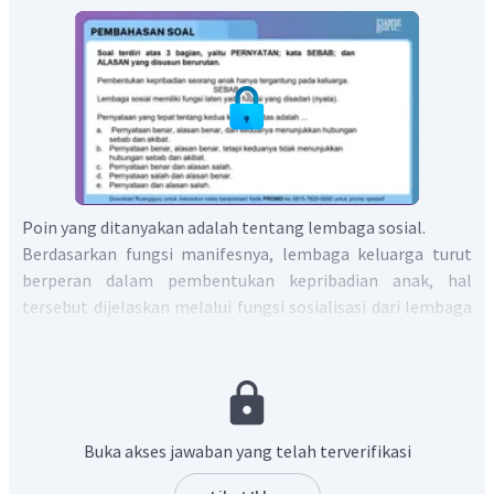
Poin yang ditanyakan adalah tentang lembaga sosial.
Berdasarkan fungsi manifesnya, lembaga keluarga turut
berperan dalam pembentukan kepribadian anak, hal
tersebut dijelaskan melalui fungsi sosialisasi dari lembaga
keluarga. Namun, tidak hanya keluarga, terdapat beberapa
media sosialisasi lainnya dalam pembentukkan kepribadian
anak, antara lain: media sosialisasi teman sebaya, media
sosialisasi sekolah, media sosialisasi lingkungan kerja, dan
media sosialisasi media massa.
Artinya, kalimat
Buka akses jawaban yang telah terverifikasi
pernyataan ini salah.
Dan pada dasarnya, setiap lembaga
sosial memiliki fungsi manifest dan laten. Fungsi manifest