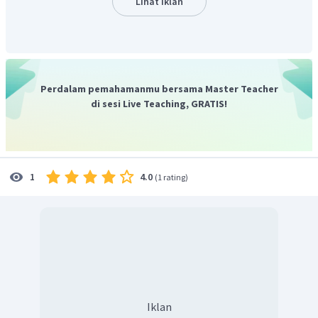
Lihat Iklan
artinya fungsi yang disadari, sedangkan
fungsi laten artinya
fungsi yang tidak disadari.
Artinya, kalimat alasan ini
salah
.
Jadi, jawaban yang tepat adalah E.
Perdalam pemahamanmu bersama Master Teacher
di sesi Live Teaching, GRATIS!
4.0
1
(
1 rating
)
Iklan