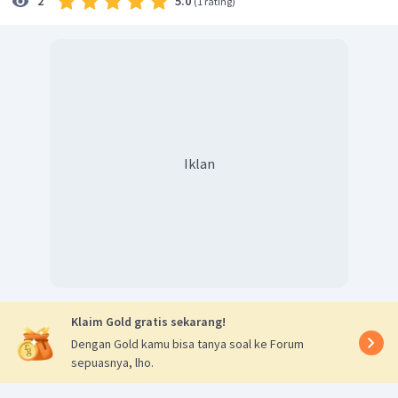
5.0
2
(
1 rating
)
Iklan
Klaim Gold gratis sekarang!
Dengan Gold kamu bisa tanya soal ke Forum
sepuasnya, lho.