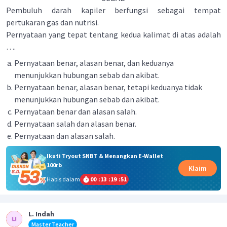
Pembuluh darah kapiler berfungsi sebagai tempat
pertukaran gas dan nutrisi.
Pernyataan yang tepat tentang kedua kalimat di atas adalah
….
Pernyataan benar, alasan benar, dan keduanya
menunjukkan hubungan sebab dan akibat.
Pernyataan benar, alasan benar, tetapi keduanya tidak
menunjukkan hubungan sebab dan akibat.
Pernyataan benar dan alasan salah.
Pernyataan salah dan alasan benar.
Pernyataan dan alasan salah.
Ikuti Tryout SNBT & Menangkan E-Wallet
100rb
Klaim
Habis dalam
00
:
13
:
19
:
51
L. Indah
Master Teacher