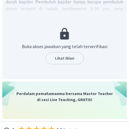
darah kapiler. Pembuluh kapiler hanya berupa pembuluh
darah terkecil di tubuh, berdiameter 5-10 μm, yang
menghubungkan arteriola dan venula (pernyataan salah).
Pembuluh kapiler berfungsi sebagai tempat ertukaran air,
oksigen dan karbondioksida, nutrient, serta sisa-sisa
metabolisme (Alasan benar).
Dengan demikian, pilihan jawaban yang tepat adalah D.
Buka akses jawaban yang telah terverifikasi
Lihat Iklan
Perdalam pemahamanmu bersama Master Teacher
di sesi Live Teaching, GRATIS!