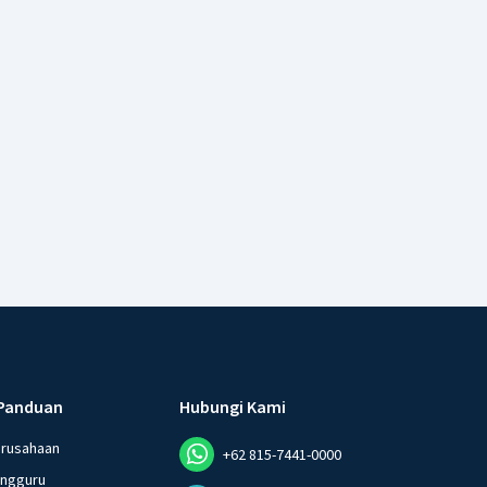
Panduan
Hubungi Kami
erusahaan
+62 815-7441-0000
angguru