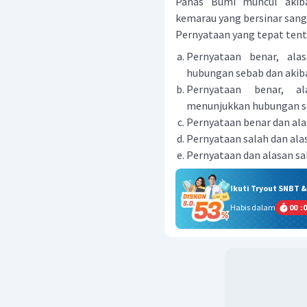
Panas Bumi muncul akib
kemarau yang bersinar sanga
Pernyataan yang tepat tentan
Pernyataan benar, ala
hubungan sebab dan akib
Pernyataan benar, al
menunjukkan hubungan se
Pernyataan benar dan ala
Pernyataan salah dan ala
Pernyataan dan alasan sa
Ikuti Tryout SNBT 
Habis dalam
00
:
0