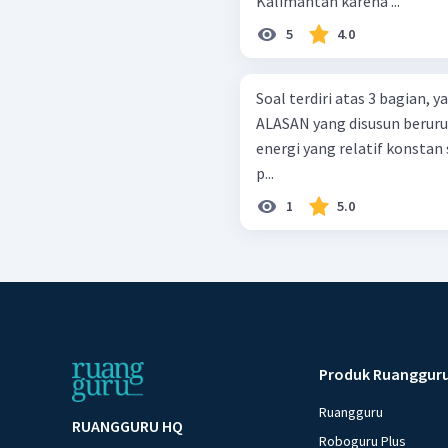
Kalimantan karena ...
5
4.0
Soal terdiri atas 3 bagian,
ALASAN yang disusun berurutan. Sumber panas bumi men
energi yang relatif konstan sepanjang t
p...
1
5.0
Produk Ruanggur
Ruangguru
RUANGGURU HQ
Roboguru Plus