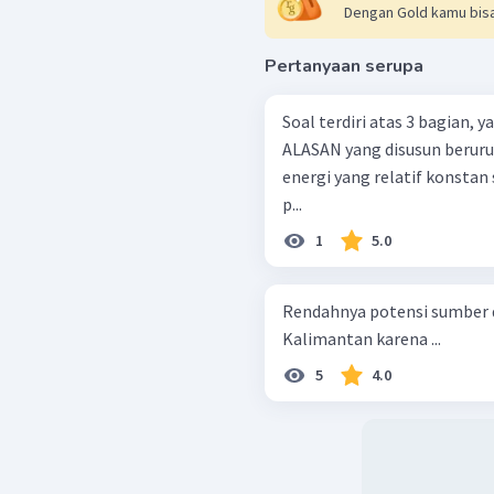
Dengan Gold kamu bisa
Pertanyaan serupa
Soal terdiri atas 3 bagian,
ALASAN yang disusun berurutan. Sumber panas bumi men
energi yang relatif konstan sepanjang t
p...
1
5.0
Rendahnya potensi sumber d
Kalimantan karena ...
5
4.0