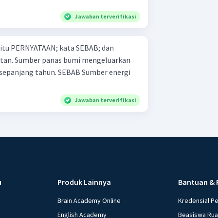
Jawaban terverifikasi
 yaitu PERNYATAAN; kata SEBAB; dan
geluarkan
ahun. SEBAB Sumber energi
Jawaban terverifikasi
u
Produk Lainnya
Bantuan & 
Brain Academy Online
Kredensial P
English Academy
Beasiswa Ru