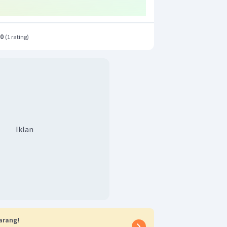
.0
(
1 rating
)
Iklan
arang!