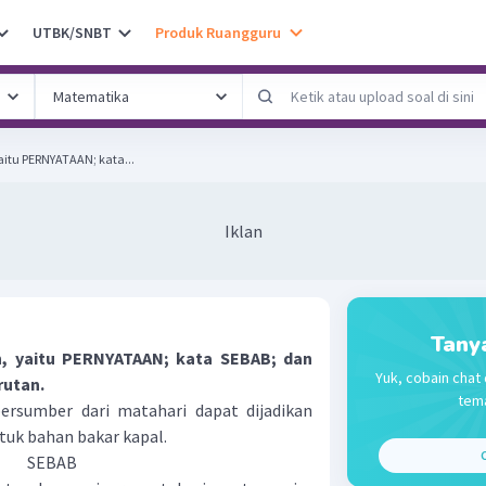
UTBK/SNBT
Produk Ruangguru
yaitu PERNYATAAN; kata...
Iklan
Tany
an, yaitu PERNYATAAN; kata SEBAB; dan
Yuk, cobain chat 
rutan.
tema
ersumber dari matahari dapat dijadikan
ntuk bahan bakar kapal.
C
SEBAB