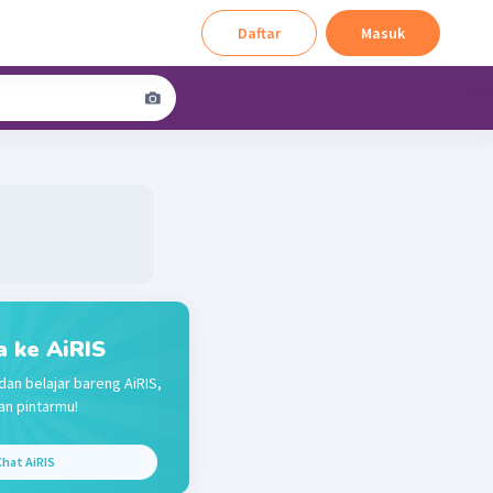
Daftar
Masuk
a ke AiRIS
dan belajar bareng AiRIS,
n pintarmu!
hat AiRIS