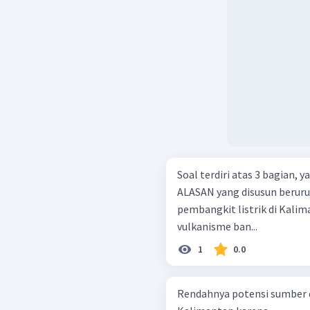
Soal terdiri atas 3 bagian,
ALASAN yang disusun berurutan. Potensi geotherm
pembangkit listrik di Kalimantan cu
vulkanisme ban...
1
0.0
Rendahnya potensi sumber d