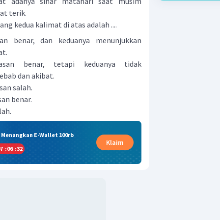
at adanya sinar matahari saat musim
t terik.
g kedua kalimat di atas adalah ....
san benar, dan keduanya menunjukkan
at.
asan benar, tetapi keduanya tidak
bab dan akibat.
san salah.
san benar.
lah.
& Menangkan E-Wallet 100rb
Klaim
7
:
06
:
31