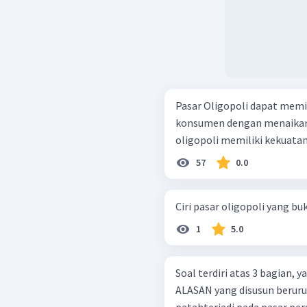
Pasar Oligopoli dapat memi
konsumen dengan menaikan harga. SEBAB Penju
oligopoli memiliki kekuatan
57
0.0
Ciri pasar oligopoli yang bu
1
5.0
Soal terdiri atas 3 bagian,
ALASAN yang disusun berurutan. Kurva permintaan yang 