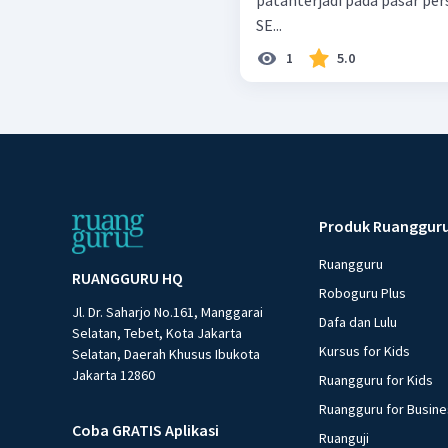
patahterjadi pada pasar pe
SE...
1
5.0
Produk Ruanggur
Ruangguru
RUANGGURU HQ
Roboguru Plus
Jl. Dr. Saharjo No.161, Manggarai
Dafa dan Lulu
Selatan, Tebet, Kota Jakarta
Kursus for Kids
Selatan, Daerah Khusus Ibukota
Jakarta 12860
Ruangguru for Kids
Ruangguru for Busin
Coba GRATIS Aplikasi
Ruanguji