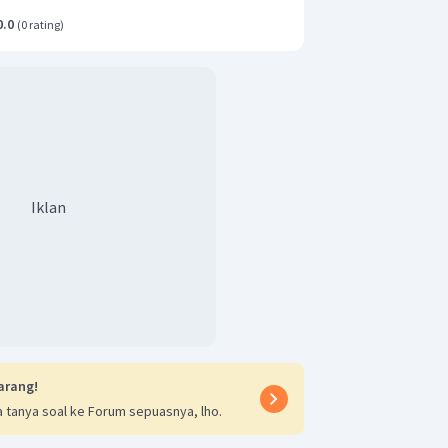
0.0
(
0 rating
)
Iklan
arang!
 tanya soal ke Forum sepuasnya, lho.