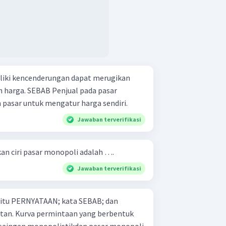
liki kencenderungan dapat merugikan
al pada pasar
 pasar untuk mengatur harga sendiri.
Jawaban terverifikasi
kan ciri pasar monopoli adalah ….
Jawaban terverifikasi
 yaitu PERNYATAAN; kata SEBAB; dan
berbentuk