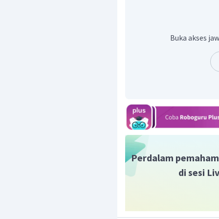
Jadi, jawaban yang tepat
Buka akses jaw
Perdalam pemaham
di sesi L