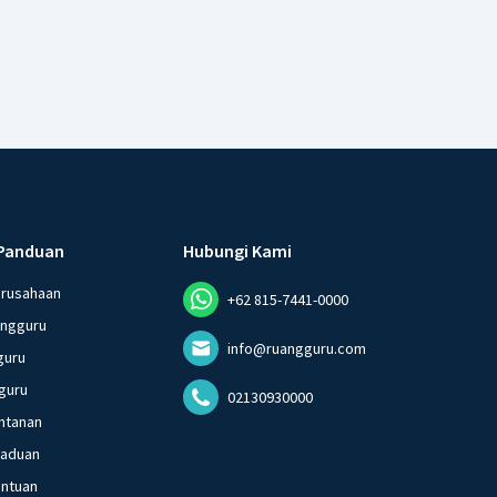
Panduan
Hubungi Kami
erusahaan
+62 815-7441-0000
angguru
info@ruangguru.com
guru
guru
02130930000
ntanan
gaduan
entuan