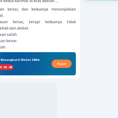
kedua kalimat di atas adalah ....
san benar, dan keduanya menunjukkan
at.
asan benar, tetapi keduanya tidak
bab dan akibat.
san salah.
san benar.
lah.
& Menangkan E-Wallet 100rb
Klaim
0
:
43
:
45