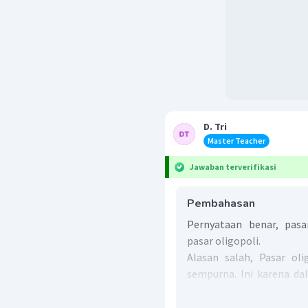
D. Tri
Master Teacher
Jawaban terverifikasi
Pembahasan
Pernyataan benar, pas
pasar oligopoli.
Alasan salah, Pasar oli
sempurna. Ini karena dal
produsen atau pedagang 
atau konsumen.