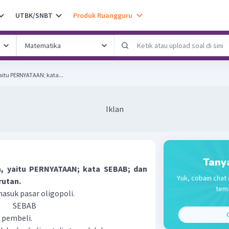
UTBK/SNBT
Produk Ruangguru
yaitu PERNYATAAN; kata...
Iklan
Tany
an, yaitu PERNYATAAN; kata SEBAB; dan
Yuk, cobain chat 
rutan.
tema
asuk pasar oligopoli.
SEBAB
C
 pembeli.