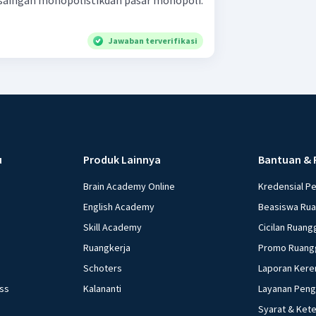
rsaingan monopolistikdan pasar monopoli.
Jawaban terverifikasi
u
Produk Lainnya
Bantuan & 
Brain Academy Online
Kredensial P
English Academy
Beasiswa Ru
Skill Academy
Cicilan Ruang
Ruangkerja
Promo Ruang
Schoters
Laporan Kere
ess
Kalananti
Layanan Pen
Syarat & Ket