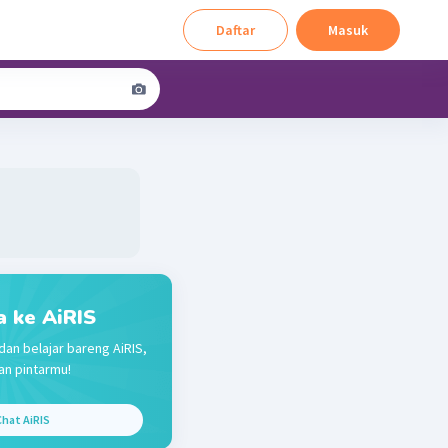
Daftar
Masuk
a ke AiRIS
dan belajar bareng AiRIS,
n pintarmu!
hat AiRIS