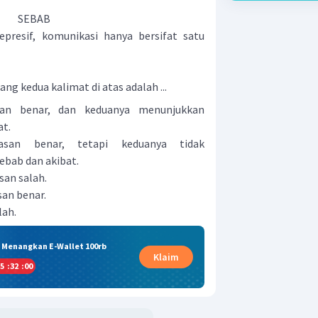
SEBAB
epresif, komunikasi hanya bersifat satu
ng kedua kalimat di atas adalah ...
san benar, dan keduanya menunjukkan
at.
asan benar, tetapi keduanya tidak
bab dan akibat.
san salah.
san benar.
lah.
& Menangkan E-Wallet 100rb
Klaim
5
:
31
:
59