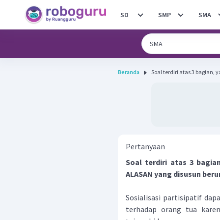
SD
SMP
SMA
Beranda
Soal terdiri atas 3 bagian, 
Pertanyaan
Soal terdiri atas 3 bagi
ALASAN yang disusun beru
Sosialisasi partisipatif da
terhadap orang tua kare