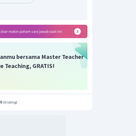
aupun keinginan orang tua
.
Jadi,
 benar
.
nyataan yang tepat tentang kedua
 pernyataan salah dan alasan benar
.
t adalah D.
anmu bersama Master Teacher
ive Teaching, GRATIS!
.0
(
0 rating
)