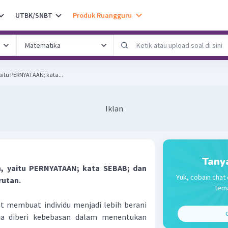
UTBK/SNBT
Produk Ruangguru
yaitu PERNYATAAN; kata...
Iklan
Tany
an, yaitu PERNYATAAN; kata SEBAB; dan
Yuk, cobain chat 
rutan.
tema
pat membuat individu menjadi lebih berani
C
na diberi kebebasan dalam menentukan