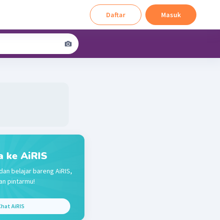
Daftar
Masuk
a ke AiRIS
dan belajar bareng AiRIS,
n pintarmu!
hat AiRIS