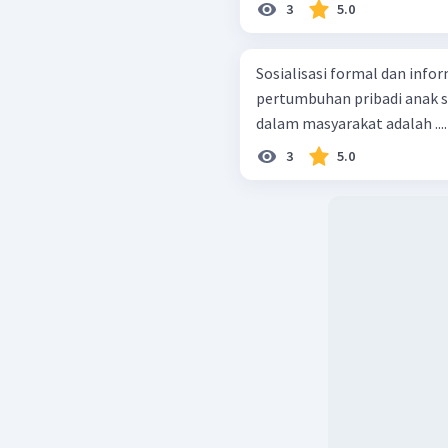
3
5.0
Sosialisasi formal dan inf
pertumbuhan pribadi anak s
3
5.0