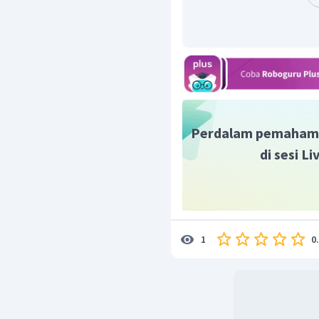
mematuhi perintah m
kalimat alasan tersebut
Dengan demikian, per
kalimat tersebut adalah
Jadi, jawaban yang tepa
Perdalam pemaham
di sesi L
0
1