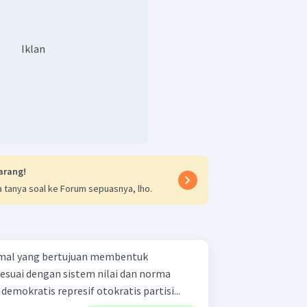
Iklan
arang!
 tanya soal ke Forum sepuasnya, lho.
ormal yang bertujuan membentuk
esuai dengan sistem nilai dan norma
dalam masyarakat adalah .... demokratis represif otokratis partisi...