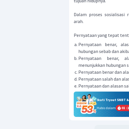
tujuan hidupnya.
Dalam proses sosialisasi r
arah.
Pernyataan yang tepat tenta
Pernyataan benar, ala
hubungan sebab dan akib
Pernyataan benar, al
menunjukkan hubungan se
Pernyataan benar dan ala
Pernyataan salah dan ala
Pernyataan dan alasan sa
Ikuti Tryout SNBT 
Habis dalam
01
:
1