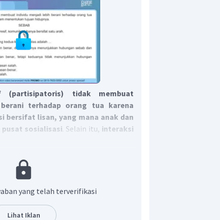
f (partisipatoris)
tidak membuat
h berani terhadap orang tua karena
i bersifat lisan, yang mana anak dan
pusat sosialisasi
. Selain itu,
interaksi
anak berlangsung dua arah
sehingga
n dan menerima pesan secara terbuka
nentang orang tua.
Jadi, kalimat
lah
.
alisasi represif ditandai dengan
aban yang telah terverifikasi
fat satu arah
, yang mana sosialisasi
orang tua, sehingga anak harus
Lihat Iklan