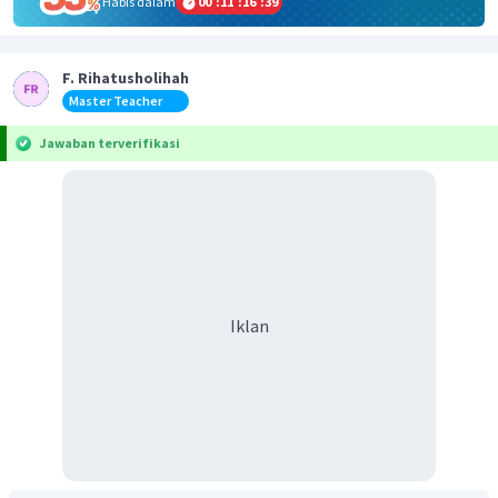
Habis dalam
00
:
11
:
16
:
39
F. Rihatusholihah
Master Teacher
Jawaban terverifikasi
Iklan