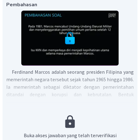
Pembahasan
Ferdinand Marcos adalah seorang presiden Filipina yang
memerintah negara tersebut sejak tahun 1965 hingga 1986.
Ia memerintah sebagai diktator dengan pemerintahan
ditandai dengan korupsi dan kebrutalan. Bentuk
kediktaktorannya ini muncul sejak Marcos memenangkan
pemilu kembali pada 1969. Kemudian pada 1972, ia
menerapkan status darurat militer untuk membungkam
oposisi. Akibatnya, pada 1978 ketika diadakan kembali
pemilihan umum formal, pihak oposisi tidak dapat meraih
Buka akses jawaban yang telah terverifikasi
kursi apapun sehingga Marcos dapat kembali menduduki