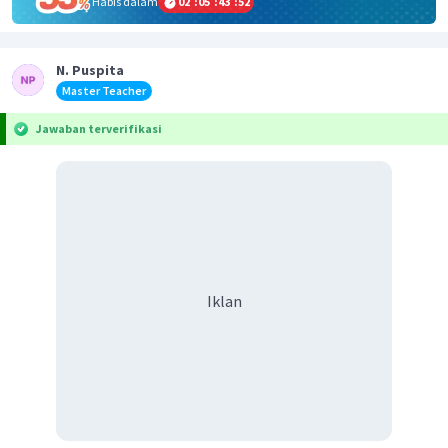
Habis dalam
02
:
05
:
43
:
52
N. Puspita
Master Teacher
Jawaban terverifikasi
Iklan