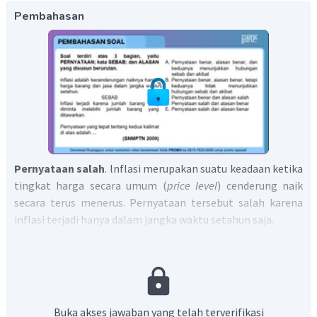
Pembahasan
Pernyataan salah
. lnflasi merupakan suatu keadaan ketika
tingkat harga secara umum (
price level
) cenderung naik
secara terus menerus. Pernyataan tersebut salah karena
inflasi terjadi hanya dalam jangka waktu setahun saja.
Alasan benar
. Salah satu penyebab inflasi adalah
demand
pull inflation
, yaitu inflasi karena naiknya permintaan
agregat terhadap barang dan jasa yang tidak diikuti
kenaikan jumlah barang yang ditawarkan.
Berdasarkan penjelasan tersebut maka pernyataan
Buka akses jawaban yang telah terverifikasi