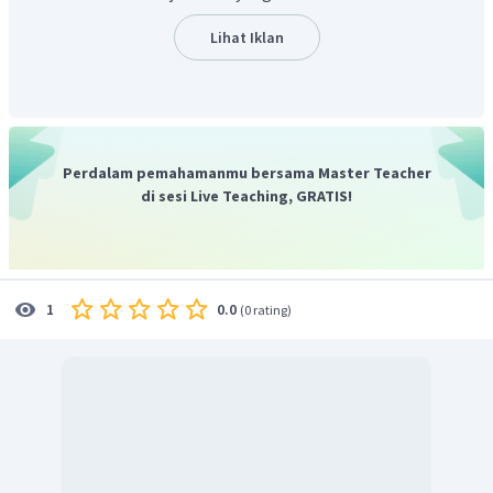
salah dan alasan benar
Oleh karena itu, jawaban yang tepat adalah D.
Lihat Iklan
Perdalam pemahamanmu bersama Master Teacher
di sesi Live Teaching, GRATIS!
0.0
1
(
0 rating
)