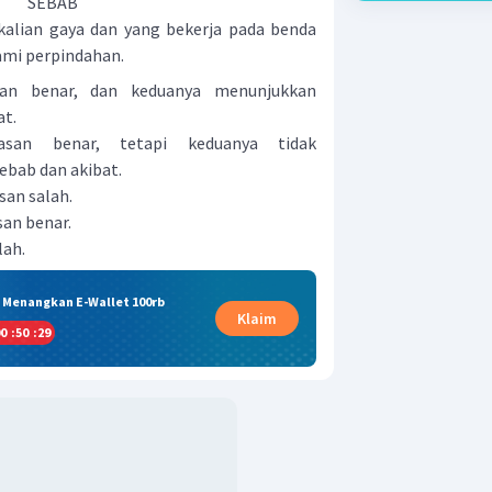
SEBAB
kalian gaya dan yang bekerja pada benda
ami perpindahan.
san benar, dan keduanya menunjukkan
at.
asan benar, tetapi keduanya tidak
bab dan akibat.
san salah.
san benar.
lah.
& Menangkan E-Wallet 100rb
Klaim
0
:
50
:
29