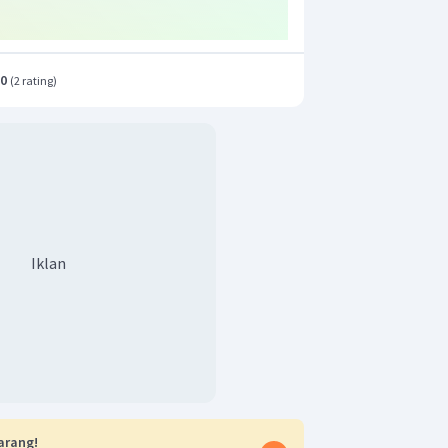
.0
(
2 rating
)
Iklan
arang!