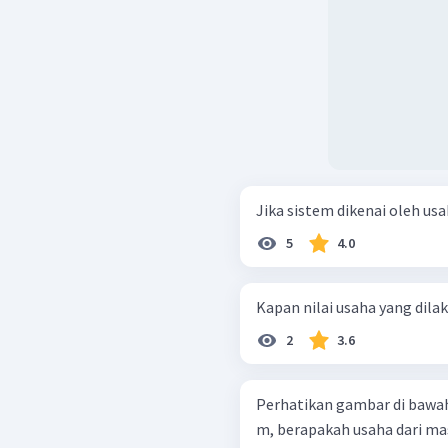
Jika sistem dikenai oleh usah
5
4.0
Kapan nilai usaha yang dilak
2
3.6
Perhatikan gambar di bawah ini! Jika benda berpindah ke ata
m, berapakah usaha dari m