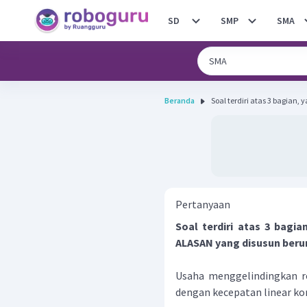
SD
SMP
SMA
Beranda
Soal terdiri atas 3 bagian, 
Pertanyaan
Soal terdiri atas 3 bagi
ALASAN yang disusun beru
Usaha menggelindingkan ro
dengan kecepatan linear ko