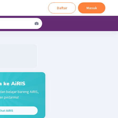
Daftar
Masuk
a ke AiRIS
dan belajar bareng AiRIS,
n pintarmu!
hat AiRIS