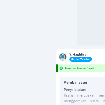
Y. Maghfirah
Master Teacher
Jawaban terverifikasi
Pembahasan
Penyelesaian:
Usaha merupakan jum
menggerakan suatu b