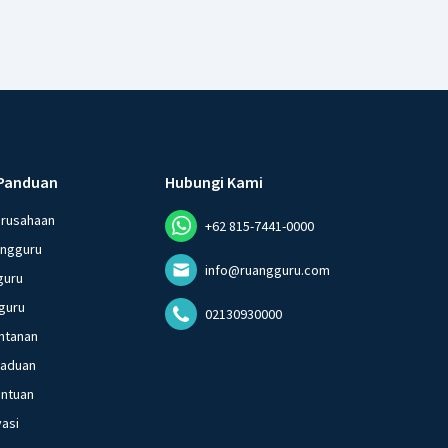
Panduan
Hubungi Kami
erusahaan
+62 815-7441-0000
angguru
info@ruangguru.com
guru
guru
02130930000
ntanan
gaduan
entuan
vasi