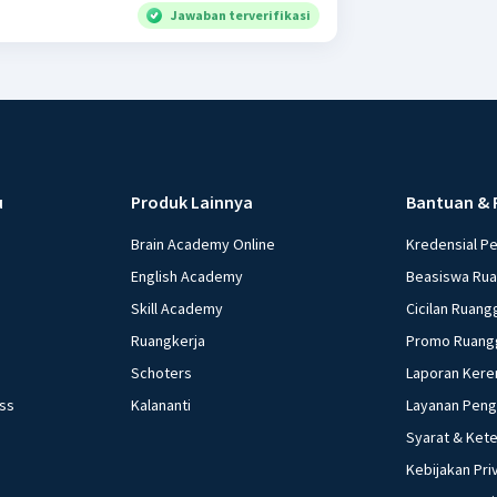
Jawaban terverifikasi
u
Produk Lainnya
Bantuan & 
Brain Academy Online
Kredensial P
English Academy
Beasiswa Ru
Skill Academy
Cicilan Ruang
Ruangkerja
Promo Ruang
Schoters
Laporan Kere
ess
Kalananti
Layanan Pen
Syarat & Ket
Kebijakan Pri