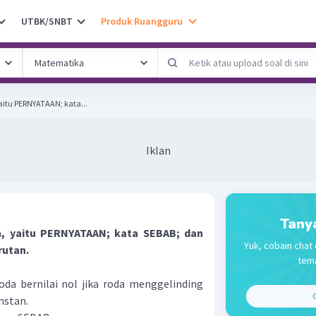
UTBK/SNBT
Produk Ruangguru
yaitu PERNYATAAN; kata...
Iklan
Tany
an, yaitu PERNYATAAN; kata SEBAB; dan
Yuk, cobain chat 
rutan.
tema
da bernilai nol jika roda menggelinding
C
nstan.