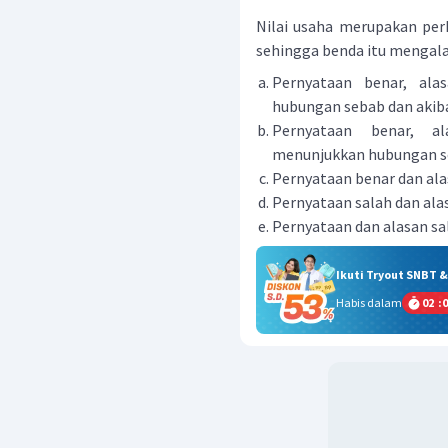
Nilai usaha merupakan per
sehingga benda itu mengal
Pernyataan benar, ala
hubungan sebab dan akib
Pernyataan benar, al
menunjukkan hubungan se
Pernyataan benar dan ala
Pernyataan salah dan ala
Pernyataan dan alasan sa
Ikuti Tryout SNBT 
Habis dalam
02
:
0