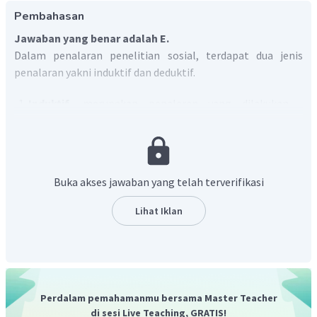
Pembahasan
Jawaban yang benar adalah E.
Dalam penalaran penelitian sosial, terdapat dua jenis
penalaran yakni induktif dan deduktif.
Induktif
, merupakan penalaran yang dilakukan
dengan mengambil contoh kasus kecil yang
kemudian dilakukan pencarian data untuk membuat
kesimpulan umum atau dalam hal ini disebut
sebagai
generalisasi
. Dalam penalaran induksi, ada
Buka akses jawaban yang telah terverifikasi
salah satu bentuk yang dikenal sebagai
induksi
enumeratif
yang dilakukan dengan menarik
Lihat Iklan
kesimpulan berdasarkan angka untuk dilakukan
generalisasi.
Deduktif
, merupakan penalaran yang memecah
kesimpulan untuk dibawa ke hal-hal yang khusus atau
kecil. Biasanya, deduktif dilakukan dengan metode
Perdalam pemahamanmu bersama Master Teacher
penelitian kuantitatif.
di sesi Live Teaching, GRATIS!