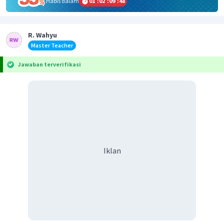
Habis dalam
01
:
02
:
09
:
47
R. Wahyu
Master Teacher
Jawaban terverifikasi
Iklan