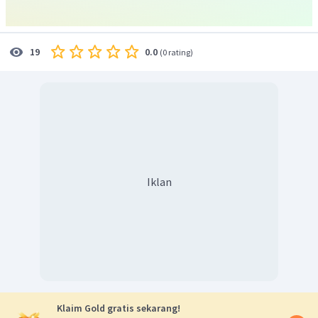
0.0
19
(
0 rating
)
Iklan
Klaim Gold gratis sekarang!