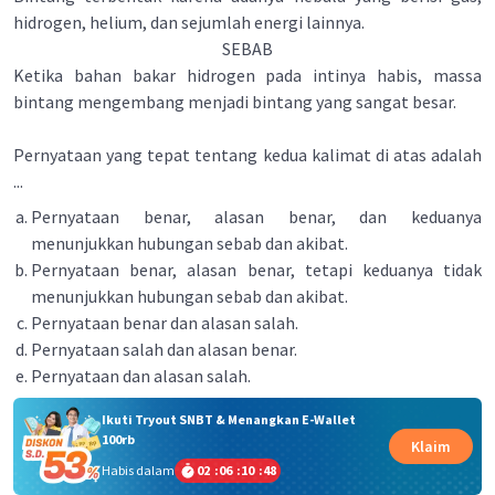
hidrogen, helium, dan sejumlah energi lainnya.
SEBAB
Ketika bahan bakar hidrogen pada intinya habis, massa
bintang mengembang menjadi bintang yang sangat besar.
Pernyataan yang tepat tentang kedua kalimat di atas adalah
...
Pernyataan benar, alasan benar, dan keduanya
menunjukkan hubungan sebab dan akibat.
Pernyataan benar, alasan benar, tetapi keduanya tidak
menunjukkan hubungan sebab dan akibat.
Pernyataan benar dan alasan salah.
Pernyataan salah dan alasan benar.
Pernyataan dan alasan salah.
Ikuti Tryout SNBT & Menangkan E-Wallet
100rb
Klaim
Habis dalam
02
:
06
:
10
:
48