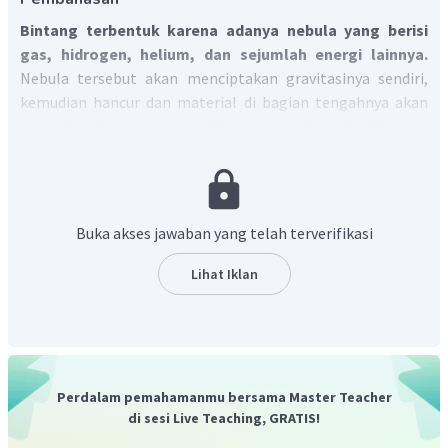
Bintang terbentuk karena adanya nebula yang berisi
gas, hidrogen, helium, dan sejumlah energi lainnya.
Nebula tersebut akan menciptakan gravitasinya sendiri,
kemudian hancur dan material di bagian tengahnya akan
mengalami pemanasan hingga membentuk bintang.
Bintang memerlukan bahan bakar agar tetap dapat
memancarkan cahaya. Bahan bakar tersebut berasal dari
hidrogen yang melalui reasi fusi nuklir akan berubah
menjadi helium.
Ketika bahan bakar hidrogen pada
Buka akses jawaban yang telah terverifikasi
intinya habis, massa bintang akan mengembang
menjadi bintang yang sangat besar
dengan suhu yang
Lihat Iklan
terus meningkat, dan akhirnya meledak menjadi bintang
mati.
Dengan demikian, kalimat pernyataan benar, alasan
benar, dan keduanya menunjukkan hubungan sebab dan
akibat.
Perdalam pemahamanmu bersama Master Teacher
Jadi, jawaban yang tepat adalah A.
di sesi Live Teaching, GRATIS!