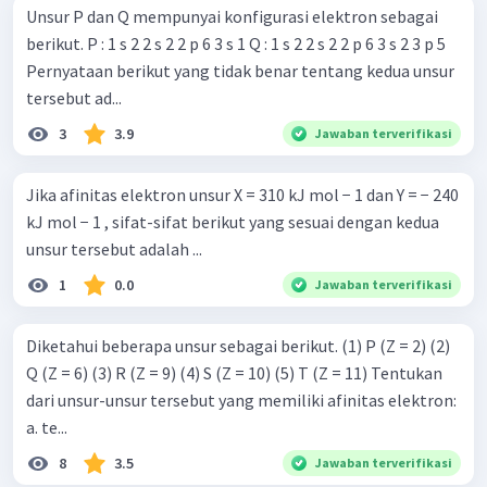
Unsur P dan Q mempunyai konfigurasi elektron sebagai
berikut. P : 1 s 2 2 s 2 2 p 6 3 s 1 Q : 1 s 2 2 s 2 2 p 6 3 s 2 3 p 5
Pernyataan berikut yang tidak benar tentang kedua unsur
tersebut ad...
3
3.9
Jawaban terverifikasi
Jika afinitas elektron unsur X = 310 kJ mol − 1 dan Y = − 240
kJ mol − 1 , sifat-sifat berikut yang sesuai dengan kedua
unsur tersebut adalah ...
1
0.0
Jawaban terverifikasi
Diketahui beberapa unsur sebagai berikut. (1) P (Z = 2) (2)
Q (Z = 6) (3) R (Z = 9) (4) S (Z = 10) (5) T (Z = 11) Tentukan
dari unsur-unsur tersebut yang memiliki afinitas elektron:
a. te...
8
3.5
Jawaban terverifikasi