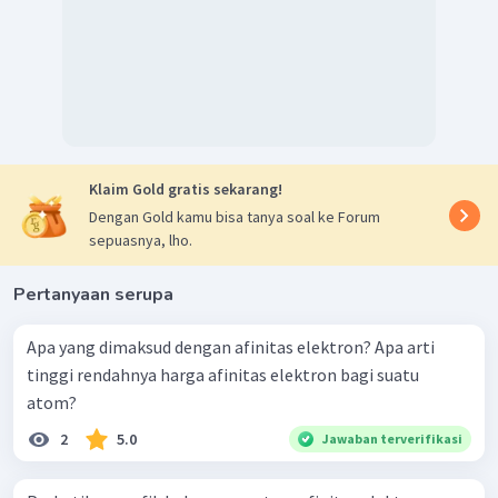
Dengan demikian, maka pernyataan yang tepat tentang
kedua kalimat di atas adalah kalimat pernyataan dan
alasan salah.
Jadi, jawaban yang tepat adalah E.
Klaim Gold gratis sekarang!
Dengan Gold kamu bisa tanya soal ke Forum
sepuasnya, lho.
Pertanyaan serupa
Apa yang dimaksud dengan afinitas elektron? Apa arti
tinggi rendahnya harga afinitas elektron bagi suatu
atom?
2
5.0
Jawaban terverifikasi