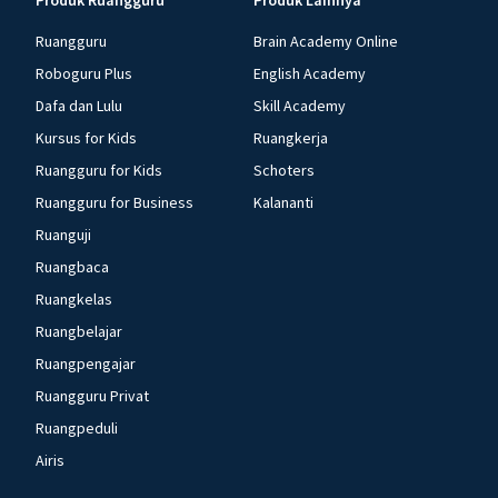
Produk Ruangguru
Produk Lainnya
Ruangguru
Brain Academy Online
Roboguru Plus
English Academy
Dafa dan Lulu
Skill Academy
Kursus for Kids
Ruangkerja
Ruangguru for Kids
Schoters
Ruangguru for Business
Kalananti
Ruanguji
Ruangbaca
Ruangkelas
Ruangbelajar
Ruangpengajar
Ruangguru Privat
Ruangpeduli
Airis