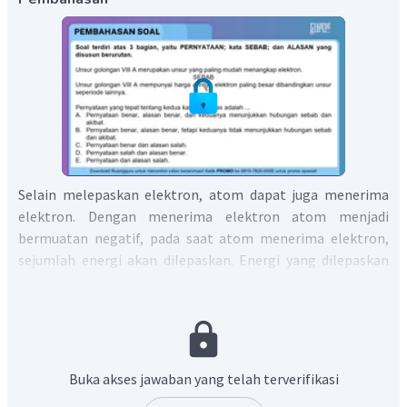
Selain melepaskan elektron, atom dapat juga menerima
elektron. Dengan menerima elektron atom menjadi
bermuatan negatif, pada saat atom menerima elektron,
sejumlah energi akan dilepaskan. Energi yang dilepaskan
pada saat suatu atom dalam keadaan gas menerima
elektron disebut
afinitas elektron
. Harga afinitas elektron
biasanya dinyatakan dengan tanda negatif karena pada
proses tersebut dilepaskan energi. Jika harga afinitas
elektron makin negatif, berarti afinitas elektron semakin
Buka akses jawaban yang telah terverifikasi
besar.