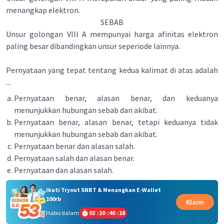
menangkap elektron.
SEBAB
Unsur golongan VIll A mempunyai harga afinitas elektron
paling besar dibandingkan unsur seperiode lainnya.
Pernyataan yang tepat tentang kedua kalimat di atas adalah
...
Pernyataan benar, alasan benar, dan keduanya
menunjukkan hubungan sebab dan akibat.
Pernyataan benar, alasan benar, tetapi keduanya tidak
menunjukkan hubungan sebab dan akibat.
Pernyataan benar dan alasan salah.
Pernyataan salah dan alasan benar.
Pernyataan dan alasan salah.
Ikuti Tryout SNBT & Menangkan E-Wallet
100rb
Klaim
Habis dalam
02
:
10
:
40
:
18