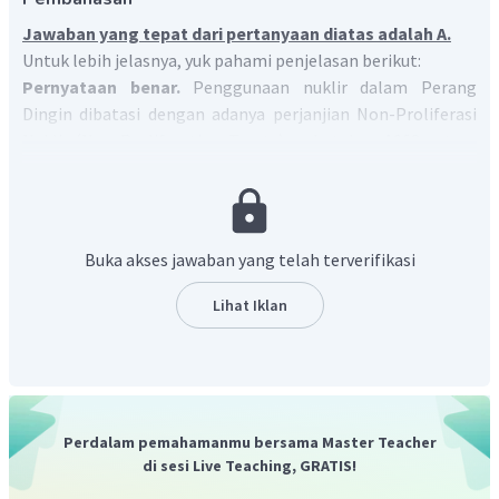
Jawaban yang tepat dari pertanyaan diatas adalah A.
Untuk lebih jelasnya, yuk pahami penjelasan berikut:
Pernyataan benar.
Penggunaan nuklir dalam Perang
Dingin dibatasi dengan adanya perjanjian Non-Proliferasi
Nuklir (Non-Proliferation Treaty) pada tahun 1968 antara
Amerika, Uni Soviet, dan Inggris. Perjanjian Non-Proliferasi
Nuklir ditandatangani pada 1 Juli 1968. Sebagian besar dari
187 negara berdaulat mengikuti perjanjian ini.
Alasan benar.
Perjanjian Non-Proliferasi Nuklir (Non-
Buka akses jawaban yang telah terverifikasi
Proliferation Treaty) bertujuan untuk tidak menjual senjata
nuklir atau memberikan informasi persenjataan nuklir
Lihat Iklan
kepada pihak yang tidak mengembangkan nuklir serta
untuk tidak membujuk negara yang tidak mengembangkan
nuklir untuk mendapatkan senjata nuklir.
Jadi pernyataan
benar, alasan benar, dan keduanya menunjukkan
hubungan sebab dan akibat.
Perdalam pemahamanmu bersama Master Teacher
di sesi Live Teaching, GRATIS!