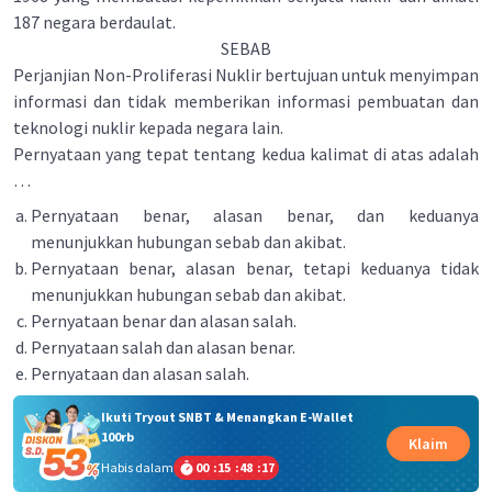
187 negara berdaulat.
SEBAB
Perjanjian Non-Proliferasi Nuklir bertujuan untuk menyimpan
informasi dan tidak memberikan informasi pembuatan dan
teknologi nuklir kepada negara lain.
Pernyataan yang tepat tentang kedua kalimat di atas adalah
…
Pernyataan benar, alasan benar, dan keduanya
menunjukkan hubungan sebab dan akibat.
Pernyataan benar, alasan benar, tetapi keduanya tidak
menunjukkan hubungan sebab dan akibat.
Pernyataan benar dan alasan salah.
Pernyataan salah dan alasan benar.
Pernyataan dan alasan salah.
Ikuti Tryout SNBT & Menangkan E-Wallet
100rb
Klaim
Habis dalam
00
:
15
:
48
:
16