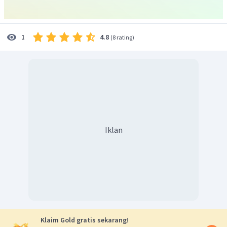
4.8
1
(
8 rating
)
Iklan
Klaim Gold gratis sekarang!