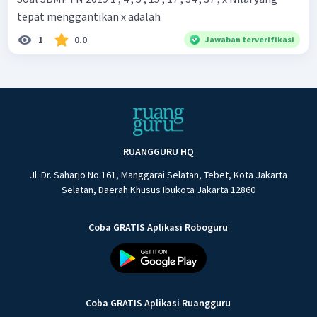
tepat menggantikan x adalah
1
0.0
Jawaban terverifikasi
RUANGGURU HQ
Jl. Dr. Saharjo No.161, Manggarai Selatan, Tebet, Kota Jakarta
Selatan, Daerah Khusus Ibukota Jakarta 12860
Coba GRATIS Aplikasi Roboguru
Coba GRATIS Aplikasi Ruangguru