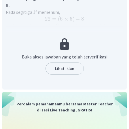
E.
P
Pada segitiga
memenuhi,
22
=
(
6
×
5
)
−
8
Q
Jadi, nilai dalam segitiga
yang paling tepat adalah
?
=
(
7
×
8
)
−
5
=
56
−
5
=
51
Buka akses jawaban yang telah terverifikasi
Oleh karena itu, jawaban yang benar adalah E
.
Lihat Iklan
Perdalam pemahamanmu bersama Master Teacher
di sesi Live Teaching, GRATIS!