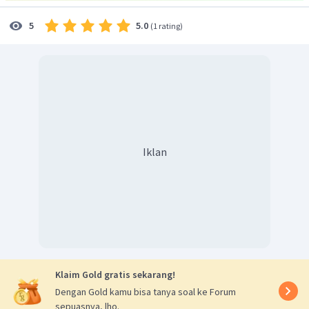
5.0
5
(
1 rating
)
Iklan
Klaim Gold gratis sekarang!
Dengan Gold kamu bisa tanya soal ke Forum
sepuasnya, lho.