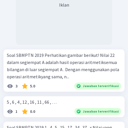
Iklan
Soal SBMPTN 2019 Perhatikan gambar berikut! Nilai 22
dalam segiempat A adalah hasil operasi aritmetiksemua
bilangan di luar segiempat A . Dengan menggunakan pola
operasi aritmetikyang sama, n...
3
5.0
Jawaban terverifikasi
5 , 6 , 4 , 12 , 16 , 11 , 66 , …
1
0.0
Jawaban terverifikasi
Soal SBMPTN 2019 1 , 4 , 5 , 15 , 17 , 34 , 37 , x Nilai yang