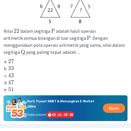
22
P
Nilai
dalam segitiga
adalah hasil operasi
P
aritmetik semua bilangan di luar segitiga
. Dengan
menggunakan pola operasi aritmetik yang sama, nilai dalam
Q
segitiga
yang paling tepat adalah ....
27
33
43
47
51
Ikuti Tryout SNBT & Menangkan E-Wallet
100rb
Klaim
Habis dalam
02
:
11
:
28
:
45