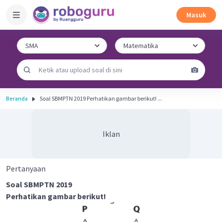
Masuk
Beranda
Soal SBMPTN 2019 Perhatikan gambar berikut! ...
Iklan
Pertanyaan
Soal SBMPTN 2019
Perhatikan gambar berikut!