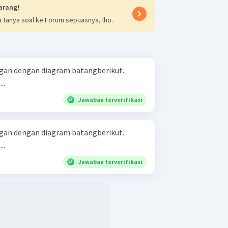
arang!
 tanya soal ke Forum sepuasnya, lho.
gan dengan diagram batangberikut.
..
Jawaban terverifikasi
gan dengan diagram batangberikut.
..
Jawaban terverifikasi