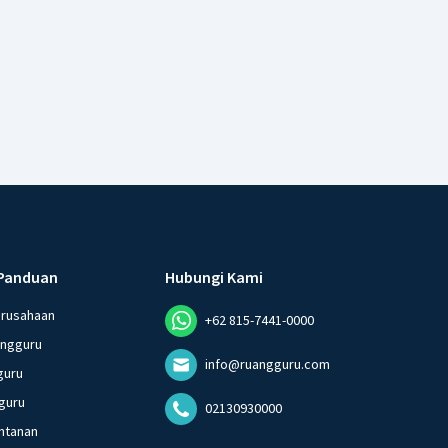
Panduan
Hubungi Kami
erusahaan
+62 815-7441-0000
angguru
info@ruangguru.com
guru
guru
02130930000
ntanan