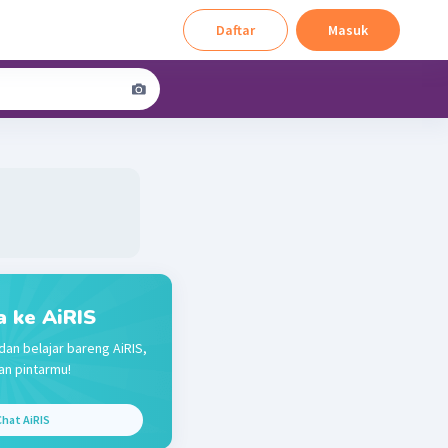
Daftar
Masuk
a ke AiRIS
dan belajar bareng AiRIS,
n pintarmu!
hat AiRIS