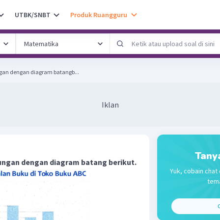
UTBK/SNBT
Produk Ruangguru
gan dengan diagram batangb...
Iklan
Tany
bungan dengan diagram batang berikut.
Yuk, cobain chat 
tema
C