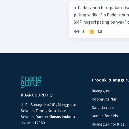
a. Pada tahun berapakah sis
paling sedikit? b.Pada tahun berapakah siswa SD Cerdas diterima di
S
3
4.5
Produk Ruanggur
Ruangguru
RUANGGURU HQ
Roboguru Plus
Jl. Dr. Saharjo No.161, Manggarai
Dafa dan Lulu
Selatan, Tebet, Kota Jakarta
Kursus for Kids
Selatan, Daerah Khusus Ibukota
Jakarta 12860
Ruangguru for Kids