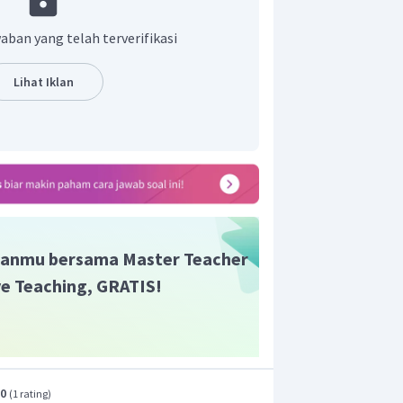
da bulan Februari.
ata terlihat pada bulan Februari.
aban yang telah terverifikasi
Lihat Iklan
anmu bersama Master Teacher
ive Teaching, GRATIS!
.0
(
1 rating
)