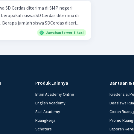
wa SD Cerdas diterima di SMP negeri
MP negeri paling banyak? c. Berapa jumlah siswa SDCerdas diteri...
Jawaban terverifikasi
u
Produk Lainnya
Bantuan & 
Brain Academy Online
Kredensial P
English Academy
Beasiswa Ru
Skill Academy
Cicilan Ruang
Ruangkerja
Promo Ruang
Schoters
Laporan Kere