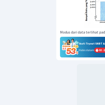
Modus dari data terlihat pada
Ikuti Tryout SNBT 
Habis dalam
02
:
1