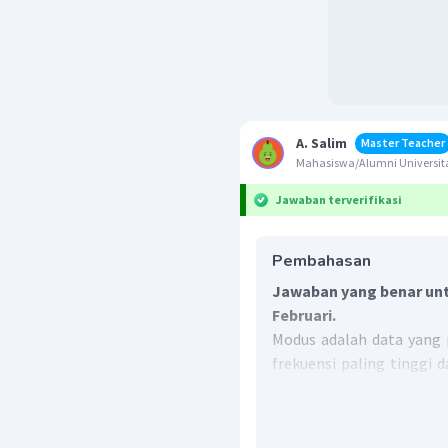
A. Salim
Master Teacher
Mahasiswa/Alumni Universita
Jawaban terverifikasi
Pembahasan
Jawaban yang benar unt
Februari.
Modus adalah data yang 
frekuensi paling tinggi 
dapat lebih dari satu.
Pada diagram batang di a
terdapat pada bulan Febru