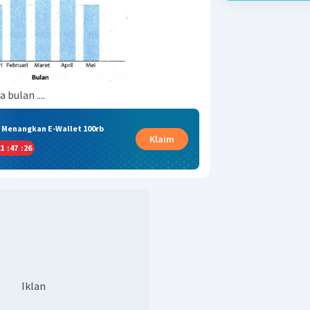
 bulan ....
& Menangkan E-Wallet 100rb
Klaim
1
:
47
:
26
Iklan