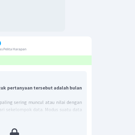
s Pelita Harapan
uk pertanyaan tersebut adalah bulan
paling sering muncul atau nilai dengan
dari sekelompok data. Modus suatu data
tas, banyaknya penjualan buku tertinggi
ari, yaitu 4.000 eksemplar. Jadi, modus