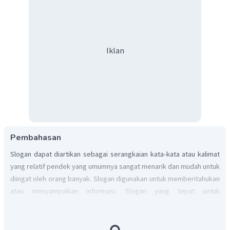
Iklan
Pembahasan
Slogan dapat diartikan sebagai serangkaian kata-kata atau kalimat
yang relatif pendek yang umumnya sangat menarik dan mudah untuk
diingat oleh orang banyak. Slogan digunakan untuk memberitahukan
atau menyampaikan informasi. Slogan yang tepat untuk
menyadarkan warga sesuai dengan ilustrasi di atas adalah
Buang
sampah pada tempatnya bukti kesadaran warga!