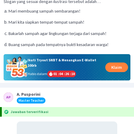
Slogan yang sesuai dengan ilustrasi tersebut adalah…
Mari membuang sampah sembarangan!
Mari kita siapkan tempat-tempat sampah!
Bakarlah sampah agar lingkungan terjaga dari sampah!
Buang sampah pada tempatnya bukti kesadaran warga!
Ikuti Tryout SNBT & Menangkan E-Wallet
100rb
Klaim
Habis dalam
01
:
04
:
26
:
18
A. Pusporini
Master Teacher
Jawaban terverifikasi