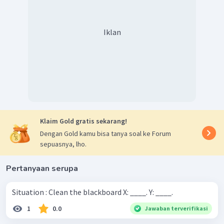
Iklan
Klaim Gold gratis sekarang!
Dengan Gold kamu bisa tanya soal ke Forum
sepuasnya, lho.
Pertanyaan serupa
Situation : Clean the blackboard X: ____. Y: ____.
1
0.0
Jawaban terverifikasi