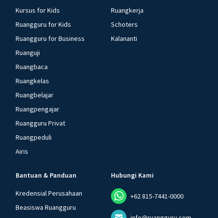
Kursus for Kids
Ruangkerja
Ruangguru for Kids
Schoters
Ruangguru for Business
Kalananti
Ruanguji
Ruangbaca
Ruangkelas
Ruangbelajar
Ruangpengajar
Ruangguru Privat
Ruangpeduli
Airis
Bantuan & Panduan
Hubungi Kami
Kredensial Perusahaan
+62 815-7441-0000
Beasiswa Ruangguru
info@ruangguru.com