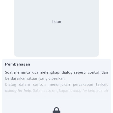
Iklan
Pembahasan
Soal meminta kita melengkapi dialog seperti contoh dan
berdasarkan situasi yang diberikan.
Dialog dalam contoh menunjukan percakapan terkait
asking for help
. Salah satu ungkapan
asking for help
adalah
dengan menggunakan
Can you + V1 + O?
Sehingga, dialog yang tepat adalah:
X
:
Can you iron the clothes, please?