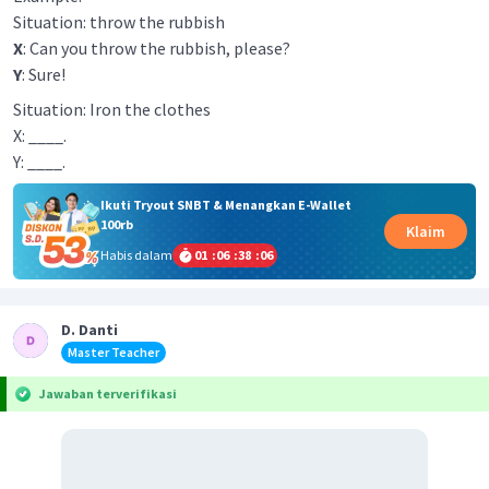
Situation: throw the rubbish
X
: Can you throw the rubbish, please?
Y
: Sure!
Situation: Iron the clothes
X: ____.
Y: ____.
Ikuti Tryout SNBT & Menangkan E-Wallet
100rb
Klaim
Habis dalam
01
:
06
:
38
:
06
D. Danti
Master Teacher
Jawaban terverifikasi