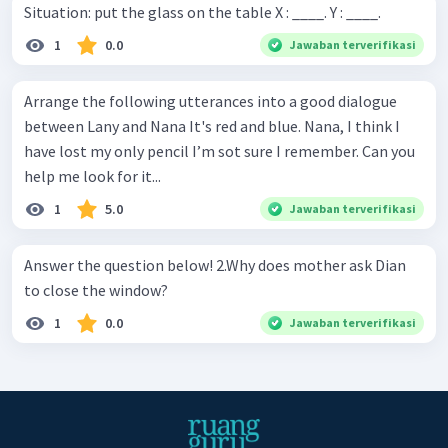
Situation: put the glass on the table X : ____. Y : ____.
1
0.0
Jawaban terverifikasi
Arrange the following utterances into a good dialogue
between Lany and Nana It's red and blue. Nana, I think I
have lost my only pencil I’m sot sure I remember. Can you
help me look for it...
1
5.0
Jawaban terverifikasi
Answer the question below! 2.Why does mother ask Dian
to close the window?
1
0.0
Jawaban terverifikasi