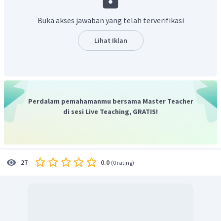
Y
:
Sure!
Dengan demikian, jawaban yang benar adalah seperti
Buka akses jawaban yang telah terverifikasi
yang dicontohkan di atas.
Lihat Iklan
Perdalam pemahamanmu bersama Master Teacher
di sesi Live Teaching, GRATIS!
0.0
27
(
0 rating
)