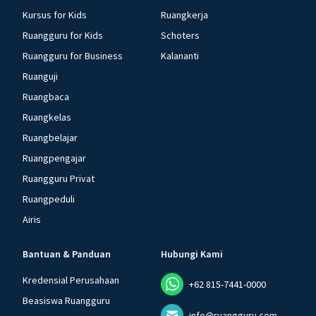
Kursus for Kids
Ruangkerja
Ruangguru for Kids
Schoters
Ruangguru for Business
Kalananti
Ruanguji
Ruangbaca
Ruangkelas
Ruangbelajar
Ruangpengajar
Ruangguru Privat
Ruangpeduli
Airis
Bantuan & Panduan
Hubungi Kami
Kredensial Perusahaan
+62 815-7441-0000
Beasiswa Ruangguru
info@ruangguru.com