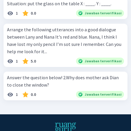
Situation: put the glass on the table X : ____. Y : ____.
1
0.0
Jawaban terverifikasi
Arrange the following utterances into a good dialogue
between Lany and Nana It's red and blue. Nana, I think I
have lost my only pencil I’m sot sure I remember. Can you
help me look for it...
1
5.0
Jawaban terverifikasi
Answer the question below! 2.Why does mother ask Dian
to close the window?
1
0.0
Jawaban terverifikasi