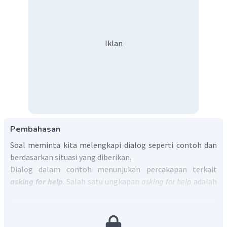
Iklan
Pembahasan
Soal meminta kita melengkapi dialog seperti contoh dan
berdasarkan situasi yang diberikan.
Dialog dalam contoh menunjukan percakapan terkait
asking for help
. Salah satu ungkapan
asking for help
adalah
dengan menggunakan
Can you + V1 + O?
Sehingga, dialog yang tepat adalah:
X
:
Can you
clean the living room using vacuum cleaner?