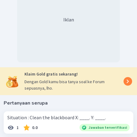
Iklan
Klaim Gold gratis sekarang!
Dengan Gold kamu bisa tanya soal ke Forum
sepuasnya, lho.
Pertanyaan serupa
Situation : Clean the blackboard X: ____. Y: ____.
1
0.0
Jawaban terverifikasi