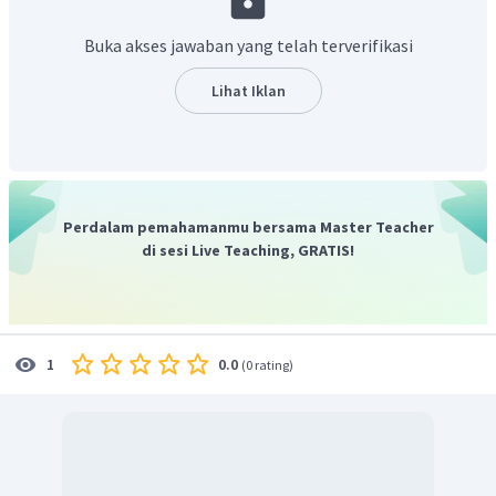
Y
:
Sure!
Dengan demikian, jawaban yang benar adalah seperti
Buka akses jawaban yang telah terverifikasi
yang dicontohkan di atas.
Lihat Iklan
Perdalam pemahamanmu bersama Master Teacher
di sesi Live Teaching, GRATIS!
0.0
1
(
0 rating
)