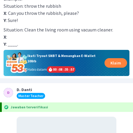
Situation: throw the rubbish
X
: Can you throw the rubbish, please?
Y
: Sure!
Situation: Clean the living room using vacuum cleaner.
X
:
Y
: ____.
Ikuti Tryout SNBT & Menangkan E-Wallet
100rb
Klaim
Habis dalam
00
:
08
:
35
:
57
D. Danti
Master Teacher
Jawaban terverifikasi