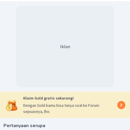
Iklan
Klaim Gold gratis sekarang!
Dengan Gold kamu bisa tanya soal ke Forum
sepuasnya, lho.
Pertanyaan serupa