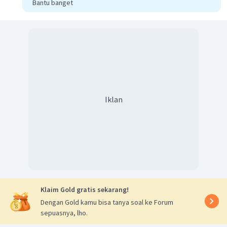
Bantu banget
Jadi, berdasarkan penjelasan tersebut, maka jawaban
yang sesuai adalah
"Malin Kundang was standing on the
boat when his mother shouted at him."
.
Iklan
Klaim Gold gratis sekarang!
Dengan Gold kamu bisa tanya soal ke Forum
sepuasnya, lho.