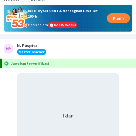
Ikuti Tryout SNBT & Menangkan E-Wallet
100rb
Klaim
Habis dalam
02
:
15
:
52
:
01
N. Puspita
Master Teacher
Jawaban terverifikasi
Iklan