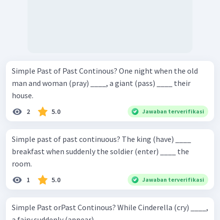
Simple Past of Past Continous? One night when the old
man and woman (pray) ____, a giant (pass) ____ their
house.
2
5.0
Jawaban terverifikasi
Simple past of past continuous? The king (have) ____
breakfast when suddenly the soldier (enter) ____ the
room.
1
5.0
Jawaban terverifikasi
Simple Past orPast Continous? While Cinderella (cry) ____,
a fairy suddenly (appear) ____.