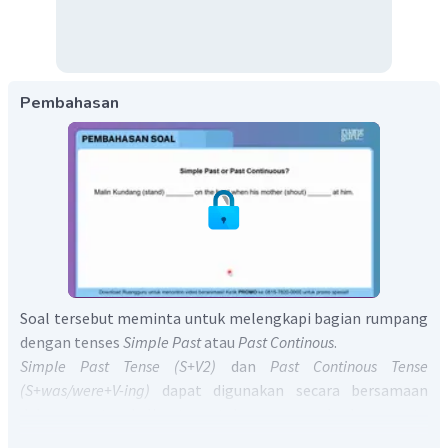
Pembahasan
Soal tersebut meminta untuk melengkapi bagian rumpang
dengan tenses
Simple Past
atau
Past Continous
.
Simple Past Tense (S+V2)
dan
Past Continous Tense
(S+was/were+V-ing)
dapat digunakan secara bersamaan
dalam suatu kalimat untuk menggambarkan suatu
kejadian.