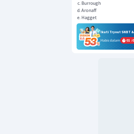
Burrough
Aronaff
Hagget
Ikuti Tryout SNBT 
Habis dalam
01
:
0