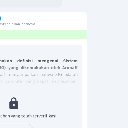
s Pendidikan Indonesia
upakan definisi mengenai Sistem
SIG) yang dikemukakan oleh Aronaff
aff menyampaikan bahwa SIG adalah
sis computer yang dapat memasukkan,
asi data serta memebrikan deskripsi.
 yang tepat adalah D.
aban yang telah terverifikasi