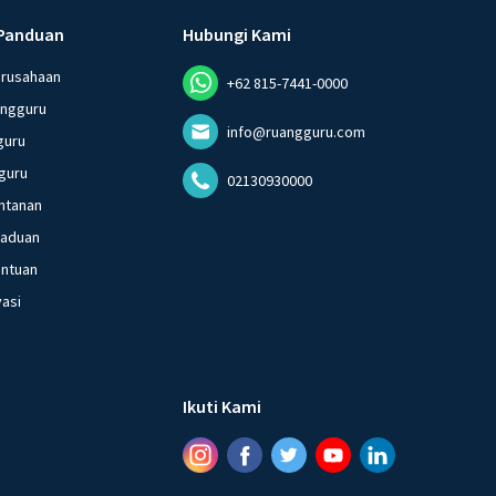
Panduan
Hubungi Kami
erusahaan
+62 815-7441-0000
angguru
info@ruangguru.com
guru
guru
02130930000
ntanan
gaduan
entuan
vasi
Ikuti Kami