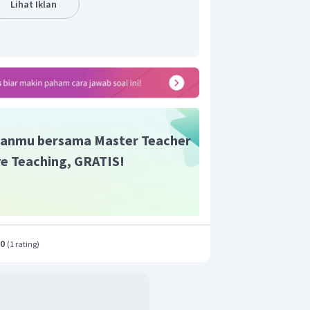
Lihat Iklan
anmu bersama Master Teacher
ive Teaching, GRATIS!
.0
(
1 rating
)