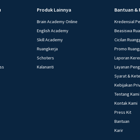
u
Produk Lainnya
Bantuan & 
Brain Academy Online
Kredensial P
English Academy
Beasiswa Ru
Skill Academy
Cicilan Ruang
Ruangkerja
Promo Ruang
Schoters
Laporan Kere
ess
Kalananti
Layanan Pen
Syarat & Ket
Kebijakan Pri
Tentang Kami
Kontak Kami
Press Kit
Bantuan
Karir