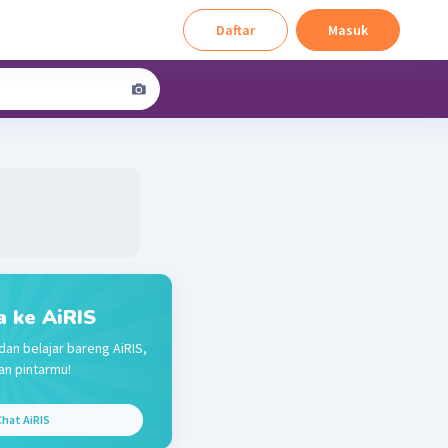
Daftar
Masuk
a ke AiRIS
dan belajar bareng AiRIS,
n pintarmu!
hat AiRIS