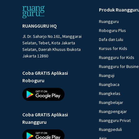
Produk Ruanggur
Ruangguru
RUANGGURU HQ
Roboguru Plus
Jl. Dr. Saharjo No.161, Manggarai
Dafa dan Lulu
Selatan, Tebet, Kota Jakarta
Kursus for Kids
Selatan, Daerah Khusus Ibukota
Jakarta 12860
Ruangguru for Kids
Ruangguru for Busin
Coba GRATIS Aplikasi
Ruanguji
Roboguru
Ruangbaca
Ruangkelas
Ruangbelajar
Ruangpengajar
Coba GRATIS Aplikasi
Ruangguru Privat
Ruangguru
Ruangpeduli
Airis