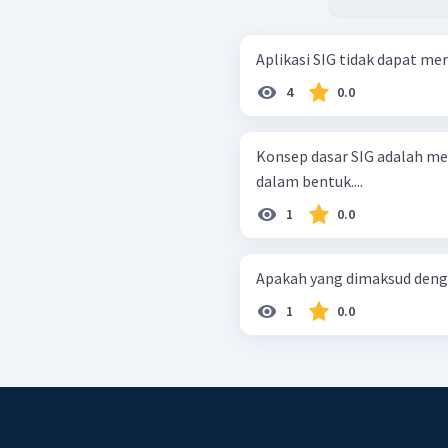
Aplikasi SIG tidak dapat me
4
0.0
Konsep dasar SIG adalah me
dalam bentuk....
1
0.0
Apakah yang dimaksud denga
1
0.0