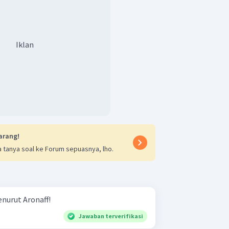
Iklan
arang!
 tanya soal ke Forum sepuasnya, lho.
nurut Aronaff!
Jawaban terverifikasi