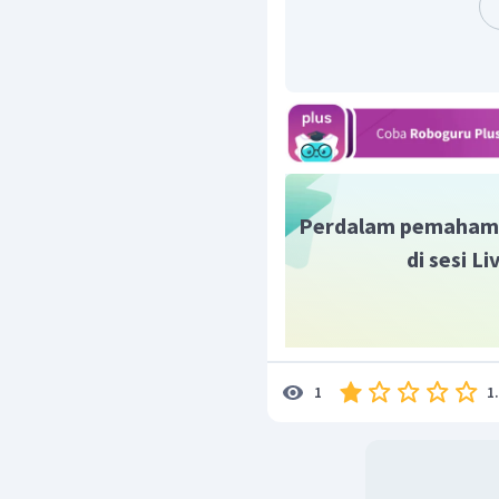
Perdalam pemaham
di sesi L
1
1