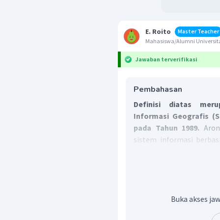
E. Roito
Master Teacher
Mahasiswa/Alumni Universita
Jawaban terverifikasi
Pembahasan
Definisi diatas mer
Informasi Geografis (
pada Tahun 1989.
Aron
sistem informasi berba
mengelola, dan memanipul
Oleh sebab itu, jawaban
Buka akses jaw