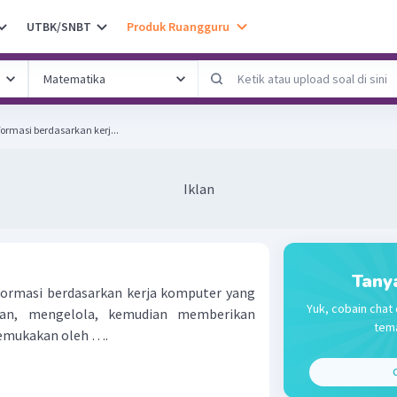
UTBK/SNBT
Produk Ruangguru
ormasi berdasarkan kerj...
Iklan
Tany
formasi berdasarkan kerja komputer yang
Yuk, cobain chat 
n, mengelola, kemudian memberikan
tema
ikemukakan oleh ….
C