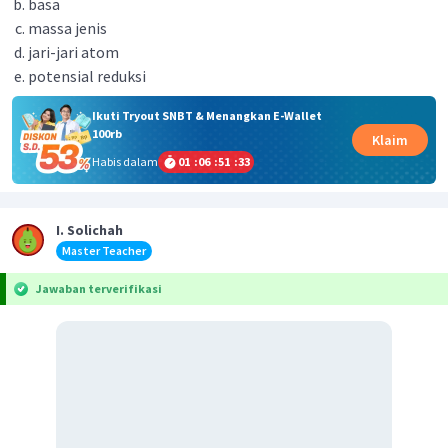
basa
massa jenis
jari-jari atom
potensial reduksi
Ikuti Tryout SNBT & Menangkan E-Wallet
100rb
Klaim
Habis dalam
01
:
06
:
51
:
33
I. Solichah
Master Teacher
Jawaban terverifikasi