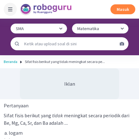
Masuk
Beranda
Sifat fisis berikut yang tidak meningkat secara pe...
Iklan
Pertanyaan
Sifat fisis berikut yang
tidak
meningkat secara periodik dari
Be, Mg, Ca, Sr, dan Ba adalah ....
logam