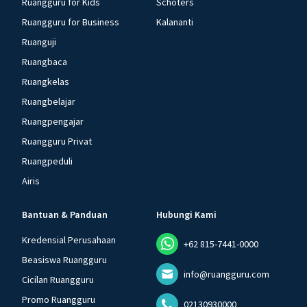
Ruangguru for Kids
Schoters
Ruangguru for Business
Kalananti
Ruanguji
Ruangbaca
Ruangkelas
Ruangbelajar
Ruangpengajar
Ruangguru Privat
Ruangpeduli
Airis
Bantuan & Panduan
Hubungi Kami
Kredensial Perusahaan
+62 815-7441-0000
Beasiswa Ruangguru
info@ruangguru.com
Cicilan Ruangguru
Promo Ruangguru
02130930000