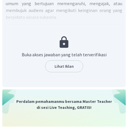
umum yang bertujuan memengaruhi, mengajak, atau
membujuk audiens agar mengikuti keinginan orang yang
berpidato secara sukarela.
Pidato di atas disampaikan oleh perwakilan siswa. Hal ini
dibuktikan dengan kutipan bercetak tebal berikut ini:
Para hadirin yang saya hormati, ijinkan
saya mewakili
teman-teman
untuk menyampaikan sepatah dua patah
kata dalam rangka perpisahan ini.
Buka akses jawaban yang telah terverifikasi
Selama bersekolah,
kami sebagai siswa
sangat bangga
dan berterima kasih dengan semua guru yang telah
Lihat Iklan
mengajar di sekolah ini, yang dengan sangat baik, tidak
pernah pilih kasih dalam mendidik, sangat sabar dan tidak
kenal lelah dalam membimbing kami.
Dengan demikian, jawaban yang tepat adalah D.
Perdalam pemahamanmu bersama Master Teacher
di sesi Live Teaching, GRATIS!