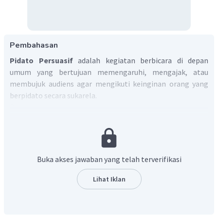
Pembahasan
Pidato Persuasif
adalah kegiatan berbicara di depan
umum yang bertujuan memengaruhi, mengajak, atau
membujuk audiens agar mengikuti keinginan orang yang
berpidato secara sukarela.
Pidato di atas dihadiri oleh beberapa audiens yang
disebutkan melalui kutipan teks pidato berikut ini:
Kepada yang terhormat Bapak Zainudin Suprapto, M. Pd.,
selaku Kepala SMAN 1 Tajung Senang, yang terhormat Ibu Siti
Zuwairah, M. Pd., selaku wakil kepala sekolah SMAN 1 Tanjung
Buka akses jawaban yang telah terverifikasi
Senang, yang terhormat Bapak/lbu guru serta seluruh staf
SMAN 1 Tanjung Senang, serta Siswa-siswi SMAN 1 Tanjung
Lihat Iklan
Senang yang saya banggakan.
Berdasarkan kutipan tersebut, maka yang menjadi
pendengar pidato adalah Zainudin Suprapto selaku