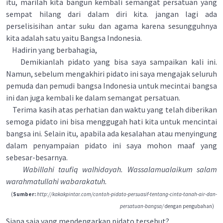
itu, marilah kita bangun kembali semangat persatuan yang
sempat hilang dari dalam diri kita. jangan lagi ada
perselisisihan antar suku dan agama karena sesungguhnya
kita adalah satu yaitu Bangsa Indonesia.
Hadirin yang berbahagia,
Demikianlah pidato yang bisa saya sampaikan kali ini.
Namun, sebelum mengakhiri pidato ini saya mengajak seluruh
pemuda dan pemudi bangsa Indonesia untuk mecintai bangsa
ini dan juga kembali ke dalam semangat persatuan.
Terima kasih atas perhatian dan waktu yang telah diberikan
semoga pidato ini bisa menggugah hati kita untuk mencintai
bangsa ini. Selain itu, apabila ada kesalahan atau menyingung
dalam penyampaian pidato ini saya mohon maaf yang
sebesar-besarnya.
Wabillahi taufiq walhidayah. Wassalamualaikum salam
warahmatullahi wabarakatuh.
(
Sumber:
http://kakakpintar.com/contoh-pidato-persuasif-tentang-cinta-tanah-air-dan-
persatuan-bangsa/
dengan pengubahan)
Siapa saja yang mendengarkan pidato tersebut?