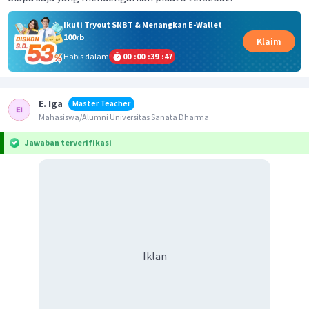
Ikuti Tryout SNBT & Menangkan E-Wallet
100rb
Klaim
Habis dalam
00
:
00
:
39
:
46
E. Iga
Master Teacher
Mahasiswa/Alumni Universitas Sanata Dharma
Jawaban terverifikasi
Iklan