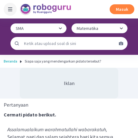
Masuk
Beranda
Siapa saja yang mendengarkan pidato tersebut?
Iklan
Pertanyaan
Cermati pidato berikut.
Assalamualaikum warahmatullahi wabarakatuh,
Selamat pagi dan salam sejahtera bagi kita semua,