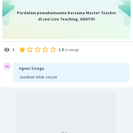
kepala sekolah, Siti Zuwairah selaku wakil kepala
sekolah, Bapak/lbu guru serta seluruh staf SMAN
Perdalam pemahamanmu bersama Master Teacher
1 Tanjung Senang, serta Siswa-siswi SMAN 1 Tanjung
di sesi Live Teaching, GRATIS!
Senang.
1.0
1
(
1 rating
)
Agnes Sinaga
Jawaban tidak sesuai