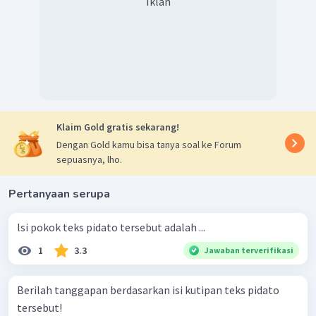
Iklan
Klaim Gold gratis sekarang!
Dengan Gold kamu bisa tanya soal ke Forum
sepuasnya, lho.
Pertanyaan serupa
lsi pokok teks pidato tersebut adalah ...
1
3.3
Jawaban terverifikasi
Berilah tanggapan berdasarkan isi kutipan teks pidato
tersebut!