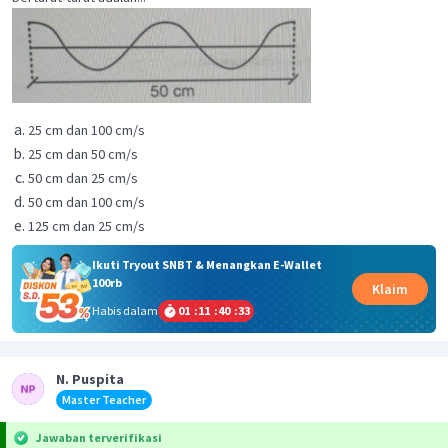
25 cm dan 100 cm/s
25 cm dan 50 cm/s
50 cm dan 25 cm/s
50 cm dan 100 cm/s
125 cm dan 25 cm/s
Ikuti Tryout SNBT & Menangkan E-Wallet
100rb
Klaim
Habis dalam
01
:
11
:
40
:
33
N. Puspita
Master Teacher
Jawaban terverifikasi