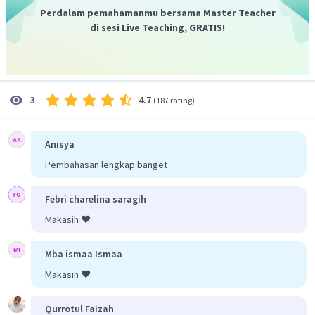
n
50
Perdalam pemahamanmu bersama Master Teacher
=
λ
2
di sesi Live Teaching, GRATIS!
=
25
cm
λ
Dengan demikian panjang gelombang dan cepat rambat
gelombang berturut-turut adalah 25 cm dan 100 cm/s.
Sehingga jawaban yang benar adalah A.
4.7
3
(
187 rating
)
Anisya
Pembahasan lengkap banget
Febri charelina saragih
Makasih ❤️
Mba ismaa Ismaa
Makasih ❤️
Qurrotul Faizah