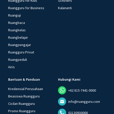
Ruangguru for Kids
Schoters
Ruangguru for Business
Kalananti
Ruanguji
Ruangbaca
Ruangkelas
Ruangbelajar
Ruangpengajar
Ruangguru Privat
Ruangpeduli
Airis
Bantuan & Panduan
Hubungi Kami
Kredensial Perusahaan
+62 815-7441-0000
Beasiswa Ruangguru
info@ruangguru.com
Cicilan Ruangguru
Promo Ruangguru
02130930000